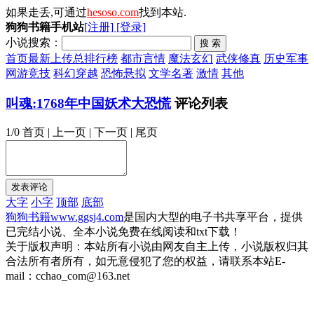
如果走丢,可通过
hesoso.com
找到本站.
狗狗书籍手机站
[注册]
[登录]
小说搜索：
首页
最新上传
总排行榜
都市言情
魔法玄幻
武侠修真
历史军事
网游竞技
科幻穿越
恐怖悬拟
文学名著
激情
其他
叫魂:1768年中国妖术大恐慌
评论列表
1/0 首页 | 上一页 | 下一页 | 尾页
大字
小字
顶部
底部
狗狗书籍
www.ggsj4.com
是国内大型的电子书共享平台，提供
已完结小说、全本小说免费在线阅读和txt下载！
关于版权声明：本站所有小说由网友自主上传，小说版权归其
合法所有者所有，如无意侵犯了您的权益，请联系本站E-
mail：cchao_com@163.net