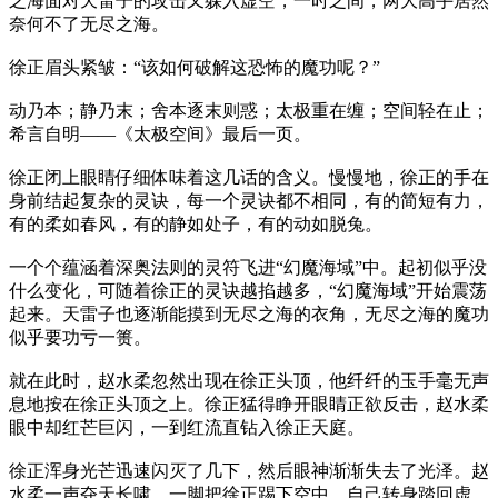
之海面对天雷子的攻击又躲入虚空，一时之间，两大高手居然
奈何不了无尽之海。
徐正眉头紧皱：“该如何破解这恐怖的魔功呢？”
动乃本；静乃末；舍本逐末则惑；太极重在缠；空间轻在止；
希言自明——《太极空间》最后一页。
徐正闭上眼睛仔细体味着这几话的含义。慢慢地，徐正的手在
身前结起复杂的灵诀，每一个灵诀都不相同，有的简短有力，
有的柔如春风，有的静如处子，有的动如脱兔。
一个个蕴涵着深奥法则的灵符飞进“幻魔海域”中。起初似乎没
什么变化，可随着徐正的灵诀越掐越多，“幻魔海域”开始震荡
起来。天雷子也逐渐能摸到无尽之海的衣角，无尽之海的魔功
似乎要功亏一篑。
就在此时，赵水柔忽然出现在徐正头顶，他纤纤的玉手毫无声
息地按在徐正头顶之上。徐正猛得睁开眼睛正欲反击，赵水柔
眼中却红芒巨闪，一到红流直钻入徐正天庭。
徐正浑身光芒迅速闪灭了几下，然后眼神渐渐失去了光泽。赵
水柔一声夺天长啸，一脚把徐正踢下空中，自己转身踏回虚