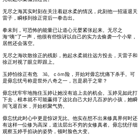
无尽之海其实时刻在关注着赵水柔的情况，此刻他一招逼退天
雷子，瞬移到徐正背后一拳击出。
拳未到，可恐怖的能量已让道心元婴紧张起来。无尽之
海“咦”了一声，他很有些惊讶以自己的实力去偷袭一个小辈，
居然还会落空。
无尽之海吹散徐正的残影，抱起水柔就往远方投去，天雷子和
徐正对视了眼立即跟上。
玉婷怕徐正有危 3ǔ。ｃōｍ险，开始对毋忘忧痛下杀手。可
是毋忘忧号称是世外八奇之一，岂是易于之辈？
毋忘忧牢牢地拖住玉婷让她没有追上去的机会。玉婷见如此打
下去，根本就不可能赢得了这比自己大好几百岁的小孩，她瞬
间飞退百米，开始积聚气势。
毋忘忧此时心中更是惊讶无比。他实在想不出来修真界何时还
有这样一位修为高深，道法层出不穷的女修真者。毋忘忧仔细
观察玉婷手掐诀的姿势，顿时脸色大变。