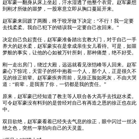
赵军豪一翻身从床上坐起，汗水湿透了他整个衣背。赵军豪想
到刚才所做的噩梦，一股寒意立即从胸口蔓延开来。
赵军豪来回踱了两圈，终于咬牙做下决定：“不行！我一定要
去找柔柔。我自己犯下的错误我一定要自己改回来。”
决定自己负起责任，赵军豪准备踏出玄教大门，对于自己一手
养大的赵水柔，赵军豪实在是拿成亲生女儿看待。可是，如噩
梦般的事实，让他的心如被万针所刺，那种痛楚，绝不好受。
刚一走出房门，绕过大殿，远远就看见张恺峰等人回来。赵军
豪心下惊诧，天雷子的怀中抱着一个人，那个人，正是很久不
见的徐正前辈。赵军豪疾奔而前，见徐正脸如死灰，不由大哭
道：“前辈，是我害了你，一切都是我的责任。”
原来，赵军豪已经知道了教主等人联合各大高手去找赵水柔。
可令赵军豪没有料到的是曾经对自己有再造之恩的徐正也在此
中。
双目欲绝，赵军豪看着已经失去气息的徐正，眼中闪过一丝决
绝之色，突然一掌拍向自己的天灵盖。