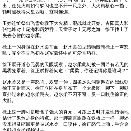
出，任凭火精如何躲闪也逃不开一尺之外。大火精横心一挡，
顿时被砍得火星四溅，哀叫连连。
玉婷连忙祭出飞雪剑救下大火精，混战就此开始。古阳真人和
张恺峰对上庞海和厉娇乔；天雷子对上无尽之海；徐正找上了
失去心智的赵水柔。
徐正一闪身挡在赵水柔前面。赵水柔如见猎物般朝徐正一声怒
吼，完全不见当初在赵军豪怀中的可爱乖巧样。
徐正展开道心元婴的天眼观察，赵水柔此刻被一团若有若无的
黑雾笼罩着。徐正试探着问道：“柔柔，你还记得你是谁吗？”
赵水柔又是一声怒吼，双臂一伸，四条足以洞穿磐石的黑线朝
徐正直射而来。徐正立即在身前布下一个太极图，脚下一脚朝
直扑过来的赵水柔踢去。赵水柔不闪不避，反一口咬住徐正的
大腿。
徐正这一脚可是暗含了强大的真元，可踢上去时才发现错误地
估计了鬼煞之身的特点。那一脚简直跟踢在铁板上一样，脚还
没来得及缩回更是被赵水柔一口咬住，徐正怒气上涌，手含金
光朝赵水柔猛拍过去。