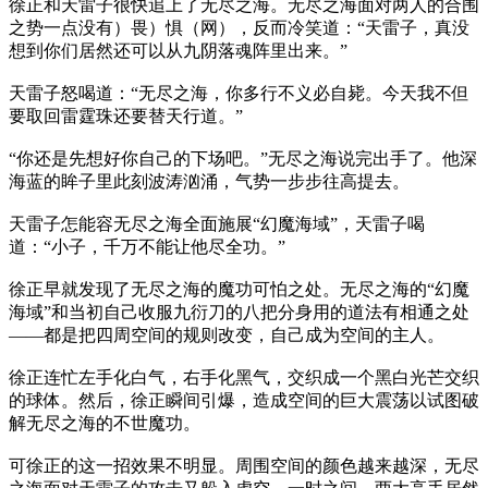
徐正和天雷子很快追上了无尽之海。无尽之海面对两人的合围
之势一点没有）畏）惧（网），反而冷笑道：“天雷子，真没
想到你们居然还可以从九阴落魂阵里出来。”
天雷子怒喝道：“无尽之海，你多行不义必自毙。今天我不但
要取回雷霆珠还要替天行道。”
“你还是先想好你自己的下场吧。”无尽之海说完出手了。他深
海蓝的眸子里此刻波涛汹涌，气势一步步往高提去。
天雷子怎能容无尽之海全面施展“幻魔海域”，天雷子喝
道：“小子，千万不能让他尽全功。”
徐正早就发现了无尽之海的魔功可怕之处。无尽之海的“幻魔
海域”和当初自己收服九衍刀的八把分身用的道法有相通之处
——都是把四周空间的规则改变，自己成为空间的主人。
徐正连忙左手化白气，右手化黑气，交织成一个黑白光芒交织
的球体。然后，徐正瞬间引爆，造成空间的巨大震荡以试图破
解无尽之海的不世魔功。
可徐正的这一招效果不明显。周围空间的颜色越来越深，无尽