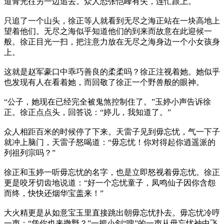
道青光往另一边追去。众人恐张恺峰有失，连忙跟上。
只追了一个山头，徐正等人就看到无尽之海正站在一块高地上
望着他们。无尽之海似乎知道他们的到来而故意在此迎候一
般。徐正目光一扫，把注意力放在无尽之海身边一个小女孩身
上。
这就是赵军豪口中乖巧善良的柔柔吗？徐正注视着她。她似乎
也发现有人在看着她，而回敬了徐正一个野兽般的眼神。
“公子，她现在已经完全被鬼煞控制住了。”玉婷小声告诉徐
正。徐正点点头，回答说：“婷儿，我知道了。”
众人相距百米的时候停了下来。天雷子见到毋忘忧，气一下子
就冲上脑门，天雷子怒喝道：“毋忘忧！你对得起你逍遥派的
列祖列宗吗？”
徐正和玉婷一听毋忘忧的名字，也是立即怒视着毋忘忧。徐正
更是咬牙切齿地说道：“好一个忘忧童子，凤鸣仙子因你含怨
而终，快快还烟华宝盖来！”
大火精更是从如意宝玉里直接跳出朝毋忘忧扑去。毋忘忧冷哼
一声：“凭你也来撒野？”一把小剑“嗖”的一声从毋忘忧袖中飞