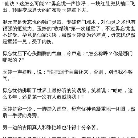
“仙诀？这怎么可能？”毋忘忧一声惊呼，一块红肚兜从袖口飞
出，转眼变成遮天的红布朝玉婷罩下去。
混元兜是毋忘忧的独门灵器。专破奇门邪术，对仙灵之术也有
很强的抵抗力。玉婷的“收精魄”第一次碰壁了，不过毋忘忧也
不好受。毕竟是仙家法诀，虽然玉婷修为还差点，毋忘忧仍然
是童躯一晃，受了内伤。
毋忘忧压下心头翻腾的气血，冷声道：“怎么称呼？你是哪门
哪派的？”
玉婷一声娇哼，说：“快把烟华宝盖还来，否则，别怪我不客
气。”
毋忘忧仿佛听了世界上最好听的笑话般，笑着说：“哈哈，这
么多年，还是第一次有人敢威胁我！”
玉婷娇容一冷，一脚踏入虚空。毋忘忧神色凝重地一闭眼，然
后一手劈向身旁。
另一边的古阳真人和张恺峰也斗得十分辛苦。