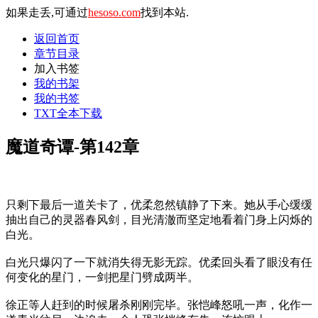
如果走丢,可通过
hesoso.com
找到本站.
返回首页
章节目录
加入书签
我的书架
我的书签
TXT全本下载
魔道奇谭-第142章
只剩下最后一道关卡了，优柔忽然镇静了下来。她从手心缓缓
抽出自己的灵器春风剑，目光清澈而坚定地看着门身上闪烁的
白光。
白光只爆闪了一下就消失得无影无踪。优柔回头看了眼没有任
何变化的星门，一剑把星门劈成两半。
徐正等人赶到的时候屠杀刚刚完毕。张恺峰怒吼一声，化作一