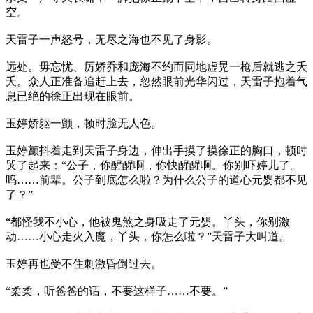
空。
天雷子一声怒号，无尽之海也不见了身影。
远处。毋忘忧、厉娇乔和庞海不约而同地虚晃一枪后就逃之夭
夭。众人正准备追赶上去，忽然眼前光华闪过，天雷子抱着气
息已绝的徐正出现在眼前。
玉婷娇躯一颤，顿时脸无人色。
玉婷颤抖着走到天雷子身边，伸出手摸了摸徐正的胸口，顿时
哭了起来：“公子，你醒醒啊，你快醒醒啊。你别吓婷儿了。
呜……前辈。公子到底怎么啦？为什么公子的道心元婴都不见
了？”
“都怪我不小心，他被鬼煞之身吸走了元婴。丫头，你别激
动……小心走火入魔，丫头，你怎么啦？”天雷子大叫道。
玉婷再也受不住刺激昏倒过去。
“柔柔，听爸爸的话，不要这样子……不要。”