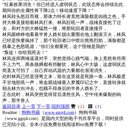
“狂暴效果消失！你已经进入虚弱状态，此状态将会持续在此
期间你的全属性将下降2点！移动速度下降！”
林风转头怒目而视，那体力特长者竟然满脸都是凶残之色，手
持大棒直接朝着林风打来。林风狂吼一声，战锤直接抡了过
去，和对方的大棒猛然一撞，将那轮回者直接撞开，
林风眼睁睁地看着半兽人酋长脱出重围在地上翻滚灭火，林风
已经是快要疯掉了，那个轮回者口中喷出熊熊烈焰，满脸都是
残暴之色怒吼道，“你们全都要死，这个怪物是我的”
“叛徒！你给我死去！”
林风连挥两锤逼退对手，突然觉得心跳气喘，身上竟然有些用
不上力气，两条胳膊都有些酸软，林风心中大骇，这虚弱状态
简直太可怕了，自己挥动武器的力量都在渐渐消失，
此时林风已经是强弩之末，留在这里就是死路一条，林风极度
不甘地怒吼一声，将血腥战锤塞入梦魇印记之中，直接转身就
朝丛林方向冲去，也顾不得身后的半兽人酋长了。
正在此时，林风突然觉得背后凛然生风，空中传来爆裂的响
声，那半兽人
返回目录
上一页
下一页
回到顶部
赞
（
2
）
踩
（
1
）
Readme：
狗狗书籍
（
www.ggsj4.com
）狗狗书籍
（www.ggsj4.com）是国内大型的电子书共享平台，同时提供
已完结小说、全本小说免费在线阅读和txt免费下载！