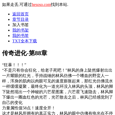
如果走丢,可通过
hesoso.com
找到本站.
返回首页
章节目录
加入书签
我的书架
我的书签
TXT全本下载
传奇进化-第88章
“狂暴！！！”
“不是只有你会狂化，给老子死吧！”林风的身上陡然爆射出出
一片耀眼的红光，手持战锤的林风仿佛一个嗜血的野蛮人一
样，浑身的肌肉以肉眼可见的速度膨胀起来，那红光仿佛流水
一样缓缓凝聚，最终化为一道光环没入林风的头顶，林风的脚
下陡然现出一个神秘的六芒星图案，六芒星飞速隐去，林风脚
下爆出一圈血红色的光芒，光芒散去之后，林风已经感觉到了
自己的变化
力量属性值58点！速度全开！
这才是林风所拥有的真正实力，林风的眼中仿佛有电光在不停