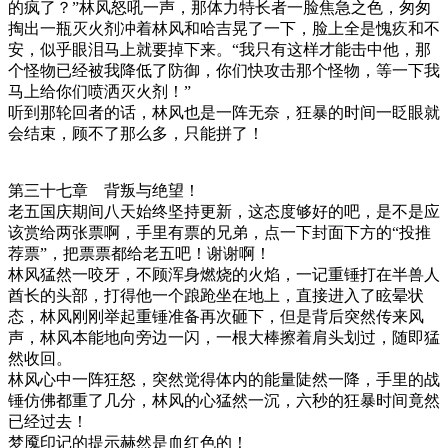
的疯了？”林风怒吼一声，那体力特长者一脸焦急之色，匆匆
掏出一瓶灭火剂冲着林风和哈吉晃了一下，脸上全是愧疚和不
安，似乎眼泪马上就要掉下来。“我只有这样才能击中他，那
个怪物已经被我降低了防御，你们快攻击那个怪物，等一下我
马上给你们喷洒灭火剂！”
听到那轮回者的话，林风也是一阵无奈，狂暴的时间一眨眼就
会结束，顾不了那么多，只能拼了！
第三十七章 背叛与绝望！
老五国庆期间八天始终坚持更新，这态度够好的吧，是不是应
该赏给两张票啊，手里有票的兄弟，点一下封面下方的“投推
荐票”，把票票都给老五吧！谢谢啊！
林风猛然一咬牙，不顾浑身燃烧的火焰，一记重锤打在半兽人
酋长的头部，打得他一个踉跄坐在地上，直接进入了眩晕状
态，林风刚刚举起重锤准备再次砸下，但是背后突然传来风
声，林风本能地向旁边一闪，一根大棒擦着肩头划过，随即猛
然收回。
林风心中一阵狂怒，突然觉得体内的能量陡然一降，手里的战
锤仿佛都重了几分，林风的心猛然一沉，六秒的狂暴时间竟然
已经过去！
梦魇印记的提示赫然是血红色的！