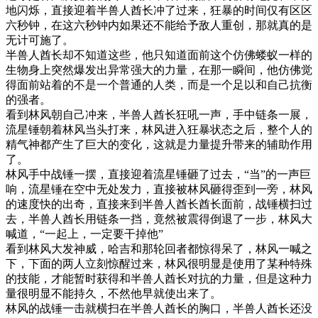
地闪烁，直接迎着半兽人酋长冲了过来，狂暴的时间仅有区区
六秒钟，在这六秒钟内如果还不能给予敌人重创，那就真的是
无计可施了。
半兽人酋长却不知道这些，他只知道面前这个仿佛蝼蚁一样的
生物身上突然爆发出异常强大的力量，在那一瞬间，他仿佛觉
得面前站着的不是一个普通的人类，而是一个足以和自己抗衡
的强者。
看到林风朝自己冲来，半兽人酋长狂吼一声，手中链条一展，
流星锤朝着林风当头打来，林风进入狂暴状态之后，整个人的
精气神都产生了巨大的变化，这就是力量提升带来的辅助作用
了。
林风手中战锤一摆，直接迎着流星锤砸了过去，“当”的一声巨
响，流星锤在空中无处发力，直接被林风砸得歪到一旁，林风
的速度快的出奇，直接来到半兽人酋长酋长面前，战锤横扫过
去，半兽人酋长用链条一挡，竟然被震得倒退了一步，林风大
喊道，“一起上，一定要干掉他”
看到林风大发神威，哈吉和那轮回者都惊得呆了，林风一喊之
下，下面的两人立刻惊醒过来，林风很明显是使用了某种特殊
的技能，才能暂时获得和半兽人酋长对抗的力量，但是这种力
量很明显不能持久，不然他早就使出来了。
林风的战锤一击就横扫在半兽人酋长的胸口，半兽人酋长还没