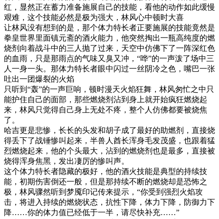
红，显然正在蓄力准备施展自己的技能，看他的动作如此缓慢
艰难，这个技能必然是极为强大，林风心中顿时大喜
让林风没有想到的是，那个体力特长者正要施展的技能竟然是
拳皇世界里面镇元斋的酒火能力，他突然掏出一瓶高纯度的燃
烧剂向着战斗中的三人抛了过来，天空中仿佛下了一阵深红色
的血雨，只是那雨点的气味又臭又冲，“哗”的一声泼了场中三
人一身一头。那体力特长者眼中闪过一丝阴冷之色，嘴巴一张
吐出一团爆裂的火焰
只听到“轰”的一声巨响，顿时漫天火焰狂舞，林风匆忙之中只
能护住自己的面部，那些燃烧剂沾到身上就开始疯狂燃烧起
来，林风只觉得自己身上无处不疼，整个人仿佛都要被烧焦
了。
哈吉更是悲惨，长长的头发和胡子成了最好的助燃剂，直接烧
得丢下了战锤惨叫起来，半兽人酋长浑身毛发茂盛，也跟着猛
烈燃烧起来，他的个头最大，沾到的燃烧剂也是最多，直接被
烧得浑身焦黑，发出凄厉的惨叫声。
这个体力特长者隐藏的极好，他的酒火技能是典型的持续技
能，初期伤害倒还一般，但是那持续不断的燃烧却是恐怖之
极，林风骤然听到梦魇印记传来提示，“你受到强烈火焰攻
击，将进入持续的燃烧状态，抗性下降，体力下降，防御力下
降……你的体力值已经低于一半，请尽快补充……”