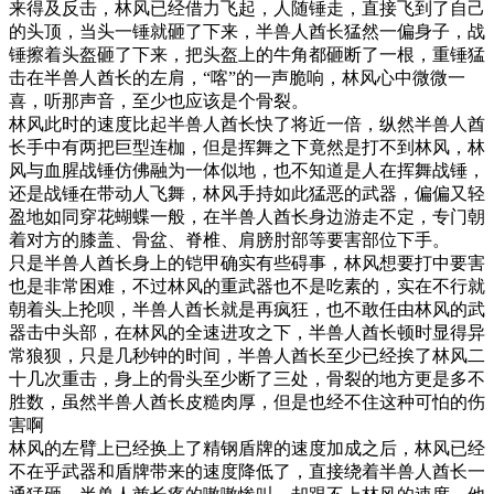
来得及反击，林风已经借力飞起，人随锤走，直接飞到了自己
的头顶，当头一锤就砸了下来，半兽人酋长猛然一偏身子，战
锤擦着头盔砸了下来，把头盔上的牛角都砸断了一根，重锤猛
击在半兽人酋长的左肩，“喀”的一声脆响，林风心中微微一
喜，听那声音，至少也应该是个骨裂。
林风此时的速度比起半兽人酋长快了将近一倍，纵然半兽人酋
长手中有两把巨型连枷，但是挥舞之下竟然是打不到林风，林
风与血腥战锤仿佛融为一体似地，也不知道是人在挥舞战锤，
还是战锤在带动人飞舞，林风手持如此猛恶的武器，偏偏又轻
盈地如同穿花蝴蝶一般，在半兽人酋长身边游走不定，专门朝
着对方的膝盖、骨盆、脊椎、肩膀肘部等要害部位下手。
只是半兽人酋长身上的铠甲确实有些碍事，林风想要打中要害
也是非常困难，不过林风的重武器也不是吃素的，实在不行就
朝着头上抡呗，半兽人酋长就是再疯狂，也不敢任由林风的武
器击中头部，在林风的全速进攻之下，半兽人酋长顿时显得异
常狼狈，只是几秒钟的时间，半兽人酋长至少已经挨了林风二
十几次重击，身上的骨头至少断了三处，骨裂的地方更是多不
胜数，虽然半兽人酋长皮糙肉厚，但是也经不住这种可怕的伤
害啊
林风的左臂上已经换上了精钢盾牌的速度加成之后，林风已经
不在乎武器和盾牌带来的速度降低了，直接绕着半兽人酋长一