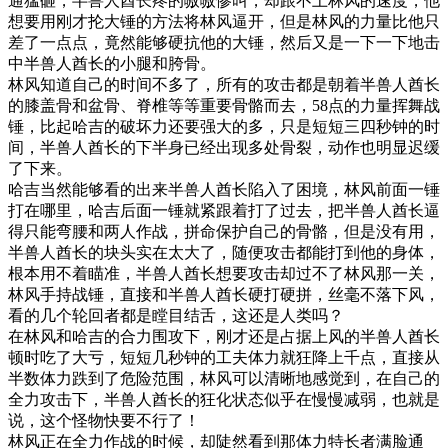
通猛砸，半兽人酋长疼的嗷嗷惨叫，却跟不上林风的速度，他
想要用刚才抡大锤的方法将林风逼开，但是林风的力量比他只
差了一点点，竟然能够硬抗他的大锤，然后又是一下一下地击
中半兽人酋长的小腿和胯骨。
林风知道自己的时间不多了，所有的攻击都是朝着半兽人酋长
的膝盖骨和盆骨、脊椎等等重要骨骼而去，58点的力量挥舞战
锤，比起哈吉的破坏力还要强大的多，只是短短三四秒钟的时
间，半兽人酋长的下半身已经出现多处骨裂，动作也明显迟缓
了下来。
哈吉当然能够看的出来半兽人酋长陷入了困境，林风前面一锤
打在哪里，哈吉后面一锤就紧跟着打了过去，把半兽人酋长逼
得只能弯腰和两人作战，拼命保护自己的骨骼，但是没有用，
半兽人酋长的块头实在太大了，随便攻击都能打到他的身体，
根本用不着瞄准，半兽人酋长想要攻击却过不了林风那一关，
林风手持战锤，直接和半兽人酋长硬打硬拼，丝毫不落下风，
看的几个轮回者都是瞠目结舌，这还是人类吗？
在林风和哈吉的合力围攻下，刚才还是占据上风的半兽人酋长
顿时吃了大亏，短短几秒钟的工夫体力就狂降上千点，直接从
半数体力跌到了危险范围，林风可以清晰地感觉到，在自己的
全力攻击下，半兽人酋长的狂化状态似乎在慢慢减弱，也就是
说，这个怪物快要不行了！
林风正在全力作战的时候，却陡然看到那体力特长者满脸通