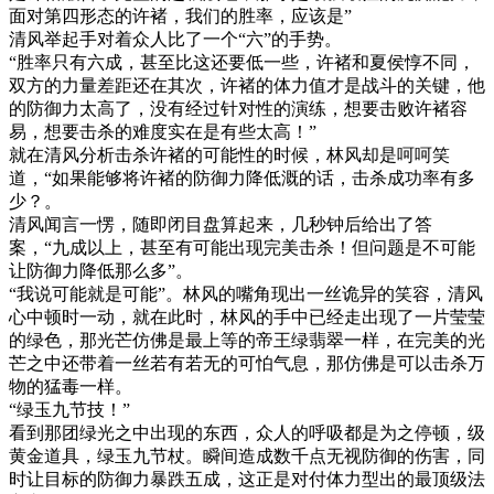
面对第四形态的许褚，我们的胜率，应该是”
清风举起手对着众人比了一个“六”的手势。
“胜率只有六成，甚至比这还要低一些，许褚和夏侯惇不同，
双方的力量差距还在其次，许褚的体力值才是战斗的关键，他
的防御力太高了，没有经过针对性的演练，想要击败许褚容
易，想要击杀的难度实在是有些太高！”
就在清风分析击杀许褚的可能性的时候，林风却是呵呵笑
道，“如果能够将许褚的防御力降低溉的话，击杀成功率有多
少？。
清风闻言一愣，随即闭目盘算起来，几秒钟后给出了答
案，“九成以上，甚至有可能出现完美击杀！但问题是不可能
让防御力降低那么多”。
“我说可能就是可能”。林风的嘴角现出一丝诡异的笑容，清风
心中顿时一动，就在此时，林风的手中已经走出现了一片莹莹
的绿色，那光芒仿佛是最上等的帝王绿翡翠一样，在完美的光
芒之中还带着一丝若有若无的可怕气息，那仿佛是可以击杀万
物的猛毒一样。
“绿玉九节技！”
看到那团绿光之中出现的东西，众人的呼吸都是为之停顿，级
黄金道具，绿玉九节杖。瞬间造成数千点无视防御的伤害，同
时让目标的防御力暴跌五成，这正是对付体力型出的最顶级法