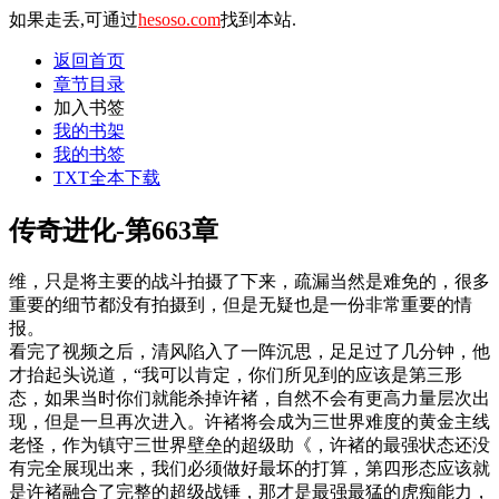
如果走丢,可通过
hesoso.com
找到本站.
返回首页
章节目录
加入书签
我的书架
我的书签
TXT全本下载
传奇进化-第663章
维，只是将主要的战斗拍摄了下来，疏漏当然是难免的，很多
重要的细节都没有拍摄到，但是无疑也是一份非常重要的情
报。
看完了视频之后，清风陷入了一阵沉思，足足过了几分钟，他
才抬起头说道，“我可以肯定，你们所见到的应该是第三形
态，如果当时你们就能杀掉许褚，自然不会有更高力量层次出
现，但是一旦再次进入。许褚将会成为三世界难度的黄金主线
老怪，作为镇守三世界壁垒的超级助《，许褚的最强状态还没
有完全展现出来，我们必须做好最坏的打算，第四形态应该就
是许褚融合了完整的超级战锤，那才是最强最猛的虎痴能力，