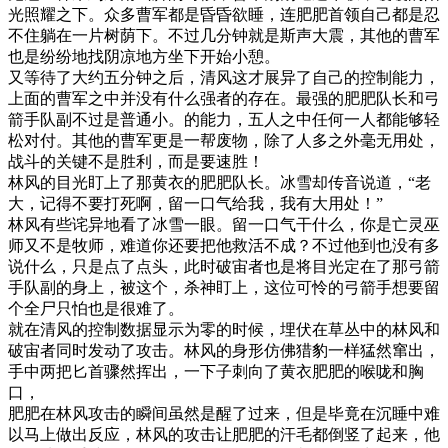
光照耀之下。众多曹军都是昏昏欲睡，连肥肥首领自己都是忍
不住躺在一片树荫下。不过几分钟就是斯声大震，其他的曹军
也是纷纷地找阴凉地方坐下开始小憩。
又等待了大约五分钟之后，清风这才展异了自己的控制能力，
上面的曹军之中并没有什么强者的存在。最强的肥肥队长和弓
箭手队副不过是普通小。的能力，五人之中任何一人都能够轻
松对付。其他的曹军更是一帮废物，除了人多之外毫无用处，
战斗的关键不是胜利，而是要速胜！
林风的目光盯上了那黄衣的肥肥队长。冰雪却传音说道，“老
大，记得不要打死啊，留一口气给我，我有大用处！”
林风有些诧异地看了冰雪一眼。留一口气干什么，你是亡灵巫
师又不是牧师，难道你还要把他救活不成？不过他到也没有多
说什么，只是点了点头，此时破宙者也是将目光定在了那弓箭
手队副的身上，被这个，杀神盯上，这位可怜的弓箭手想要留
个全尸只怕也是很难了。
就在清风的控制数据显示为零的时候，埋伏在草丛中的林风和
破宙者同时发动了攻击。林风的身形仿佛猎豹一样猛然窜出，
手中两把匕首骤然挥出，一下子刺向了黄衣肥肥的喉咙和胸
口，
肥肥在林风攻击的瞬间虽然是醒了过来，但是毕竟在沉睡中难
以马上做出反应，林风的攻击让肥肥的汗毛都倒竖了起来，他