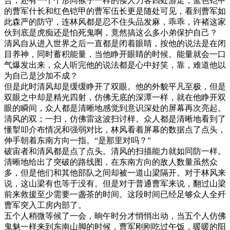
合，还有一个个形同猴子一样的偻人刀客四处游走，蓝色铠甲
的曹军什长和红色铠甲的曹军伍长更是随处可见，看到曹军如
此森严的防守，连林风都是忍不住头品发麻，乖乖，许褚这家
伙到底是虎痴还是怕死鬼啊，竟然搞这么多小弟保护自己？
清风自从进入世界之后一直都是闭着眼睛，按他的说法是在闭
目养神，同时蓄积能量，当他睁开眼睛的时候。能量就会一口
气爆发出来，众人听完他的说法都是心中好笑，靠，难道他以
为自己是沙加不成？
但是此时清风却是缓缓睁开了双眼。他的外貌平凡至极，但是
双眼之中却是精光四射，仿佛无底的深潭一样，就在他睁开双
眼的瞬间，众人都是清晰地感觉到意识深处的屏幕再次亮起。
清风的双；一扫，仿佛雷这波扫讨样。众人都是清晰地看到了
懂掣叩介布情况和强弱对比，林风看着屏幕的数据点了点头，
伸手朝着东南方向一指。“是那里对吗？”
破宙者和清风都是点了点头。清风的扫描能力就如同防一样。
清晰地给出了突破的路线图，在东南方向的敌人数量虽然众
多，但是他们和其他部队之间却被一道山梁隔开。对于林风来
说，这山梁有也等于没有。但是对于普通曹军来说，翻过山梁
前来救援至少需要一盏茶的时间。这段时间已经足够众人全歼
曹军突入工房内部了。
五个人稍微等候了一会，晌午时分才悄悄出动，当五个人仿佛
鬼魅一样来到东南山脚的时候，曹军刚刚吃过午饭，暖暖的阳