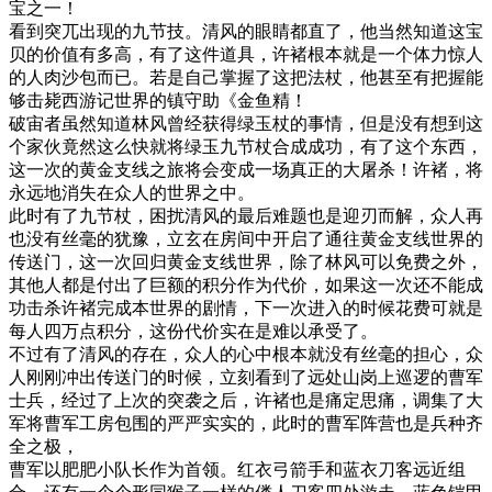
宝之一！
看到突兀出现的九节技。清风的眼睛都直了，他当然知道这宝
贝的价值有多高，有了这件道具，许褚根本就是一个体力惊人
的人肉沙包而已。若是自己掌握了这把法杖，他甚至有把握能
够击毙西游记世界的镇守助《金鱼精！
破宙者虽然知道林风曾经获得绿玉杖的事情，但是没有想到这
个家伙竟然这么快就将绿玉九节杖合成成功，有了这个东西，
这一次的黄金支线之旅将会变成一场真正的大屠杀！许褚，将
永远地消失在众人的世界之中。
此时有了九节杖，困扰清风的最后难题也是迎刃而解，众人再
也没有丝毫的犹豫，立玄在房间中开启了通往黄金支线世界的
传送门，这一次回归黄金支线世界，除了林风可以免费之外，
其他人都是付出了巨额的积分作为代价，如果这一次还不能成
功击杀许褚完成本世界的剧情，下一次进入的时候花费可就是
每人四万点积分，这份代价实在是难以承受了。
不过有了清风的存在，众人的心中根本就没有丝毫的担心，众
人刚刚冲出传送门的时候，立刻看到了远处山岗上巡逻的曹军
士兵，经过了上次的突袭之后，许褚也是痛定思痛，调集了大
军将曹军工房包围的严严实实的，此时的曹军阵营也是兵种齐
全之极，
曹军以肥肥小队长作为首领。红衣弓箭手和蓝衣刀客远近组