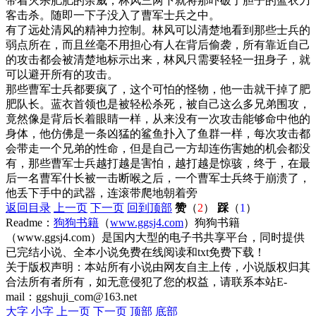
带着灭杀肥肥的余威，林风三两下就将那吓破了胆子的蓝衣刀
客击杀。随即一下子没入了曹军士兵之中。
有了远处清风的精神力控制。林风可以清楚地看到那些士兵的
弱点所在，而且丝毫不用担心有人在背后偷袭，所有靠近自己
的攻击都会被清楚地标示出来，林风只需要轻轻一扭身子，就
可以避开所有的攻击。
那些曹军士兵都要疯了，这个可怕的怪物，他一击就干掉了肥
肥队长。蓝衣首领也是被轻松杀死，被自己这么多兄弟围攻，
竟然像是背后长着眼睛一样，从来没有一次攻击能够命中他的
身体，他仿佛是一条凶猛的鲨鱼扑入了鱼群一样，每次攻击都
会带走一个兄弟的性命，但是自己一方却连伤害她的机会都没
有，那些曹军士兵越打越是害怕，越打越是惊骇，终于，在最
后一名曹军什长被一击断喉之后，一个曹军士兵终于崩溃了，
他丢下手中的武器，连滚带爬地朝着旁
返回目录
上一页
下一页
回到顶部
赞
（
2
）
踩
（
1
）
Readme：
狗狗书籍
（
www.ggsj4.com
）狗狗书籍
（www.ggsj4.com）是国内大型的电子书共享平台，同时提供
已完结小说、全本小说免费在线阅读和txt免费下载！
关于版权声明：本站所有小说由网友自主上传，小说版权归其
合法所有者所有，如无意侵犯了您的权益，请联系本站E-
mail：ggshuji_com@163.net
大字
小字
上一页
下一页
顶部
底部