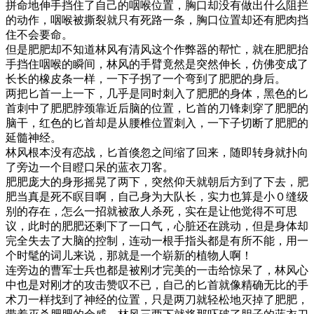
拼命地伸手挡住了自己的咽喉位置，胸口却没有做出什么阻拦
的动作，咽喉被撕裂就只有死路一条，胸口位置却还有肥肉挡
住不会要命。
但是肥肥却不知道林风有清风这个作弊器的帮忙，就在肥肥抬
手挡住咽喉的瞬间，林风的手臂竟然是突然伸长，仿佛变成了
长长的橡皮条一样，一下子拐了一个弯到了肥肥的身后。
两把匕首一上一下，几乎是同时刺入了肥肥的身体，黑色的匕
首刺中了肥肥脖颈靠近后脑的位置，匕首的刀锋刺穿了肥肥的
脑干，红色的匕首却是从腰椎位置刺入，一下子切断了肥肥的
延髓神经。
林风根本没有恋战，匕首倏忽之间缩了回来，随即转身就扑向
了旁边一个目瞪口呆的蓝衣刀客。
肥肥庞大的身形摇晃了两下，突然仰天就朝后方到了下去，肥
肥当真是死不瞑目啊，自己身为大队长，实力也算是小０缝级
别的存在，怎么一招就被敌人杀死，实在是让他觉得不可思
议，此时的肥肥还剩下了一口气，心脏还在跳动，但是身体却
完全失去了大脑的控制，连动一根手指头都是有所不能，用一
个时髦的词儿来说，那就是一个崭新的植物人啊！
连旁边的曹军士兵也都是被刚才完美的一击给惊呆了，林风心
中也是对刚才的攻击赞叹不已，自己的匕首就像精确无比的手
术刀一样找到了神经的位置，只是两刀就轻松地灭掉了肥肥，