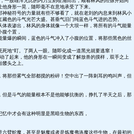
上，一股雄浑无比的内力立刻喷涌而出，顺着林风的经脉开始向
让他身形一晃，随即毫不在意地承受了下来。
那神秘符号的力量就有些不够看了，就在老刘的内息来到林风小
红藏色的斗气光芒大盛。甚垂气旧门纯蓝色斗气进的态势。
从体表渗出，林风的身体就像一个大坝一样，将所有的斗气能量
小腹个置，
能量爆的瞬间，蓝色的斗气冲入了小腹的位置，将那些黑色的丝
死死地“盯。了两人一眼。随即化成一道黑光就要逃窜！
颤动了起来，他的身形在一瞬间变成了解放兽的摸样，双手之上
骷髅头之上。
，将那些雾气全部都搅的粉碎！空中出了一阵刺耳的鸣叫声，但
，但是斗气的能量根本不是他能够抗衡的，挣扎了半天之后，那
记忆中才会有这种明显是黑暗生物的东西，
是六臂蛇魔，甚至是魅魔或者是炼魔弗洛魔这些生物，在最初的