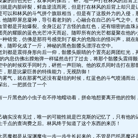
蒙蒙的白色光芒，双掌同时探出，“砰。地一声打在林风的后背
刻就是内脏碎裂，鲜血逆流而死，但是打在林风的后背上却只是
是可以和林风的斗气拼个旗鼓相当，但是有了这股外力的入侵，
，他随即屏息凝神，导引着老刘的，心融合在自己的斗气之中。
血管都是开始爆裂。全身泛起了古怪的血红色，还有细密的血珠
团亮的耀眼的蓝色光芒冲天而起。随即所有的光芒都凝聚在他的
一种错觉，仿佛是那符号感觉到了极大的危险出的怪叫声，就在
来，随即化成了一斤，神秘的黑色骷髅头漂浮在空中。
老刘都是震得身形向后一仰，骷髅头眼睛的个置亮起两团红光，
茫的内息仿佛出膛炮弹一样猛然击打了过去，将那个骷髅头震得
空中的时候双手同时力，砰然一声巨响。他的双爪同时击打在那
芒，那是比蒙巨兽的特殊能力，无视防御！
的雾气，就在那雾气还没有凝结的时候，红蓝色的斗气喷涌而出
探出。一把抓住了一个
有一斤黑色的小虫子在不停地蠕动着，拼命地想要离开他的控制
己确实没有见过，唯一的可能性就是巴克斯的记忆了，只有他的
上千点的查询费之后。林风终于知道了这个东西的来历！
大恶魔都是从深渊魔虫一步一步生长起来的，不管是巴托恶魔还