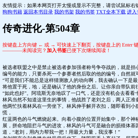
友情提示：如果本网页打开太慢或显示不完整，请尝试鼠标右
狗狗书籍
返回本书目录
我的书架
我的书签
TXT全本下载
进入
传奇进化-第504章
按键盘上方向键 ← 或 → 可快速上下翻页，按键盘上的 Ente
————未阅读完？
加入书签
已便下次继续阅读！
被选者联盟之中是禁止被选者参加强者称号争夺战的，就是担
编号的能力，只要杀死一个参赛者然后取的他的编号，自然就可
“可是我们不能总是这样猜测敌人的动向啊，我去确认一下是最
将他置于死，地，还是确认了他的身份之后。让你亲自带队前
“如此也好”。阿琉斯无奈地叹了一口气，还是没有机会去看
林风当然不知道这里生的事情，他战胜了老刘之后，两人正准
他两忙扶着林风在一旁坐下。林风伸手解开衣扣，随即看到小
慌，
红蓝两色的斗气燃烧起来。向着小腹的位置开始集中，那个神
展，拼命地阻拦斗气的进攻，林风的斗气可是融合的损殖体基
道，“老刘，用内力帮我一把！用最大力量，我没事！”