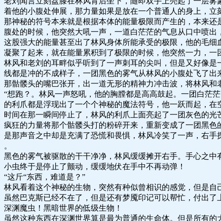
老刘闻言立刻盘膝在林风背后坐下，随即双手上亮起了一层雾
着他的小腹处伸展，那力量如果是放在一个普通人的身上，立
那神秘的符号本来就是根据本体的能量极限而产生的，本来还
腹处的时候，他突然大吼一声，一道白茫茫的气息从口中喷出
这股强大的能量甚至出了林风身体所能承受的极限，他的毛细
凝聚了起来，就在能量累积到了极限的时候，他突然一力，一
林风和老刘的耳畔似乎听到了一声刺耳的尖叫，但是又好像是
线都是冲的不成样子，一团黑色的雾气从林风的小腹处飞了出
那骷髅头的嘴巴张开，出一道无形的精神力冲击波，将林风和
“想跑？。林风一声怒吼，他的胸膛都是高高鼓起。一团白茫
的利爪都是浮现出了一个个神秘的魔法符号，他一跃而起，在
时间在那一瞬间停止了，林风的利爪上面亮起了一团灰色的光
疯狂的力量将那个骷髅头打的粉碎开来，重新变成了一团黑色
是那声音之中却是充满了恐慌和畏惧，林风冷笑了一声，右手
。
黑色的雾气被驱散的干干净净，林风缓缓摊开右手。手心之中
小虫终于是停止了颤动，缓缓地伏在手中不再动弹！
“这斤“东西，难道是？”
林风看着这个神秘的生物，突然有种似曾相识的感觉，但是自
虽然巴克斯已经不在了，但是还有梦魇印记可以帮忙，付出了
深渊魔虫！黑暗世界的低级生物！
虽然这种东西在深渊世界算是最为普通的生命体。但是所有的