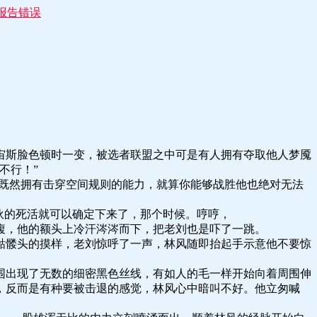
报告错误
宙斯脸色顿时一变，被选者联盟之中可是有人拥有夺取他人梦魇
不行！”
人既然拥有击穿空间规则的能力，就算你能够战胜他也绝对无法
伙的死活就可以确定下来了，那个时候。哼哼，
腹，他的额头上冷汗涔涔而下，把老刘也是吓了一跳。
骷髅头的摸样，老刘惊呼了一声，林风随即抬起手示意他不要惊
围出现了无数的细密黑色丝线，有如人的毛一样开始向着周围伸
，反而是有种要被击退的感觉，林风心中暗叫不好。他立匆喊