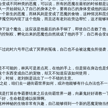
会变成不同种类的恶魔，可以说，所有的恶魔在最初的时候都是
从一开始就钻入了自己的身体之中，要将自己的身体变成他的温
一个新生的恶魔，而林风则是变成了恶魔的食物，这种情况和昆
梦魇空间内现了这个危险，而且还有老刘在旁边帮忙，这才能够
种下这个魔虫，这应该是他最后的杀手铜了，即使自己击败了他
的控制权，孵化出来的恶魔也自然就成了他的手下，自己将会变
不过此时六号早已成了冥界的冤魂，自己也不会被这魔虫所侵袭
是不可能的，林风可是差点死，在他的手上，但是留在身边也是
这个东西变成自己的宠物，却又不知道应该如何使用，
斤，时候，老刘倒是说出了一个不错的主意。
通之处，咱们去一趟街霸世界如何，或许他能够有什么办法也不一
就是打算在争霸赛结束之后去街霸世界一趟，向豪鬼好好请教一
不好，生命都是难以保障啊。
这种神秘的生物非常有兴趣，自己能够得到一个新的恶魔宠物当