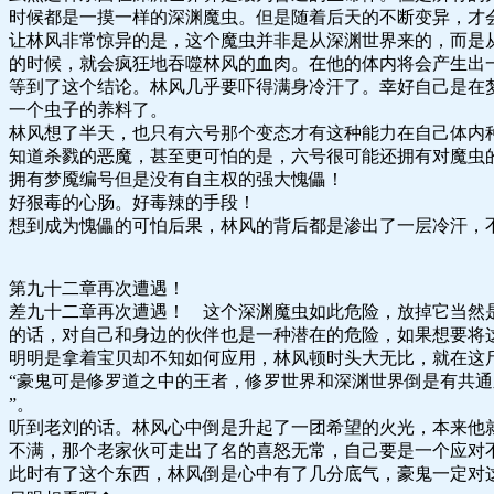
时候都是一摸一样的深渊魔虫。但是随着后天的不断变异，才
让林风非常惊异的是，这个魔虫并非是从深渊世界来的，而是
的时候，就会疯狂地吞噬林风的血肉。在他的体内将会产生出
等到了这个结论。林风几乎要吓得满身冷汗了。幸好自己是在
一个虫子的养料了。
林风想了半天，也只有六号那个变态才有这种能力在自己体内
知道杀戮的恶魔，甚至更可怕的是，六号很可能还拥有对魔虫
拥有梦魇编号但是没有自主权的强大愧儡！
好狠毒的心肠。好毒辣的手段！
想到成为愧儡的可怕后果，林风的背后都是渗出了一层冷汗，
第九十二章再次遭遇！
差九十二章再次遭遇！ 这个深渊魔虫如此危险，放掉它当然
的话，对自己和身边的伙伴也是一种潜在的危险，如果想要将
明明是拿着宝贝却不知如何应用，林风顿时头大无比，就在这
“豪鬼可是修罗道之中的王者，修罗世界和深渊世界倒是有共
”。
听到老刘的话。林风心中倒是升起了一团希望的火光，本来他
不满，那个老家伙可走出了名的喜怒无常，自己要是一个应对
此时有了这个东西，林风倒是心中有了几分底气，豪鬼一定对