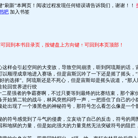
键“刷新”本网页！阅读过程发现任何错误请告诉我们，谢谢！！
书吧
加入书签
r 键可回到本书目录页，按键盘上方向键 ↑ 可回到本页顶部！
心这样会引起空间的大变故，导致空间崩溃，听到阿琉斯的话，
以顺理成章地进入赛场，但是宙斯沉吟了一下还是摇了摇头，“
好的选择”。阿琉斯还是不死心，但是宙斯却是摇头说道，“那
往轮回世界进行绞
看十二星强者的争霸赛啊，不过只要等到最终的比赛结束，那个家
备开始第二轮的战斗，林风突然闷哼一声，一把捂住了自己的小
腹处出现了一个漆黑色的神秘符号，那符号怎么看怎么像是一个
秘的符号感觉到了斗气的侵袭，立亥动了自己的反击，符号的周
因和地狱的力量，但是如此强大的力量竟然无法突破符号的阻拦