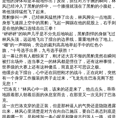
是他的身体却是本能地作出了反应，抓住对方手腕的瞬间，林
风已经冲入了黑豹的怀中，一个膝撞就顶在了黑豹的小腹处，
将他顶得猛然飞了起来。
黑豹惨叫一声，已经林风猛然摔了出去，林风脚尖一点地面，
身形飞速跟上空中的黑豹，飞起一脚踢在他的屁股上，右手则
是在他的胸口连续击出三拳！
“砰砰砰”的响声几乎是不分先后地响起，黑豹剽悍的身躯飞过
林风头顶，远远地飞出了擂台的边界线，重重地摔在了地上。
“嘟”的一声哨响，旁边的裁判高高地举起手中的红色小
旗，“十号选手出界，九号选手获胜！”
这一幕让所有人都惊呆了，刚才还大言不惭的黑豹竟然在瞬间
被打出场外，连当事之一的林风都是愣住了，还有这种事情，
世界级的大赛上还有这种傻瓜，简直是不可思议之极。
他缓步走下擂台，心中还在回想刚才的战斗，正在此时，突然
有一个身穿工作服装的男子走过来，“飞龙先生巴洛克阁下想
见您！”
“巴洛克！”林风心中一跳，该来的还是来了，他点点头，乖乖
地跟着那人朝着后面的休息室而去，在那里又一次见到了巴洛
克。
这一次巴洛克穿的是正装，但是那种逼人的气势还是隐隐透露
出来，林风心里清楚是对方在向自己施压，要自己表态到底是
跟着哪一方，是和维加一条心呢是和隆肯古烈等人一路，或是