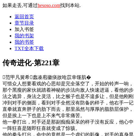
如果走丢,可通过
hesoso.com
找到本站.
返回首页
章节目录
加入书签
我的书架
我的书签
TXT全本下载
传奇进化-第221章
范甲凡簧希蠢凑庖徽痰故呛苡幸馑肌�
可惜众人想要看戏的心思却是完全落空了，开始的铃声一响，
那个黑瘦的家伙就踏着神秘的步法向敌人快速进逼，看他的步
法之诡异，身法之灵活，比之猴子也是不遑多让，但是他刚刚
冲到对手的侧面，看到对手全然没有防备的样子，他右手一记
直拳就直奔胖子的肋下而去，那里虽然与厚厚的脂肪层保护，
但是挨上一下也是上不来气非常痛苦。
他一拳打出，对手还是那副痴痴呆呆的样子没有反应，他心中
一阵狂喜是随即狂喜就变成了惊骇。
他的拳头打出，命中的竟然是一个虚幻的影像，对手的真身早