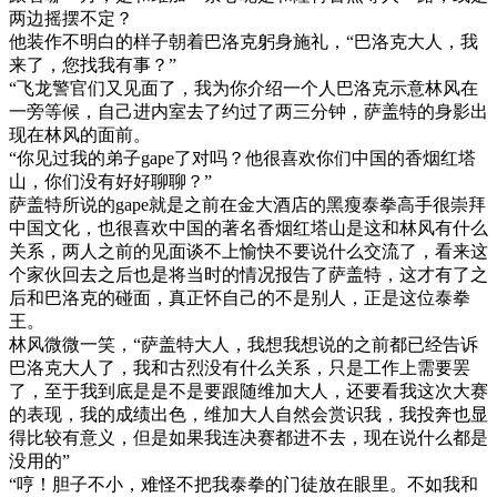
两边摇摆不定？
他装作不明白的样子朝着巴洛克躬身施礼，“巴洛克大人，我
来了，您找我有事？”
“飞龙警官们又见面了，我为你介绍一个人巴洛克示意林风在
一旁等候，自己进内室去了约过了两三分钟，萨盖特的身影出
现在林风的面前。
“你见过我的弟子gape了对吗？他很喜欢你们中国的香烟红塔
山，你们没有好好聊聊？”
萨盖特所说的gape就是之前在金大酒店的黑瘦泰拳高手很崇拜
中国文化，也很喜欢中国的著名香烟红塔山是这和林风有什么
关系，两人之前的见面谈不上愉快不要说什么交流了，看来这
个家伙回去之后也是将当时的情况报告了萨盖特，这才有了之
后和巴洛克的碰面，真正怀自己的不是别人，正是这位泰拳
王。
林风微微一笑，“萨盖特大人，我想我想说的之前都已经告诉
巴洛克大人了，我和古烈没有什么关系，只是工作上需要罢
了，至于我到底是是不是要跟随维加大人，还要看我这次大赛
的表现，我的成绩出色，维加大人自然会赏识我，我投奔也显
得比较有意义，但是如果我连决赛都进不去，现在说什么都是
没用的”
“哼！胆子不小，难怪不把我泰拳的门徒放在眼里。不如我和