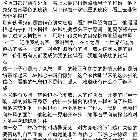
膀胸口都是露在外面，看上去倒是很像藏族男子的打扮，他下
身穿着青黑色的皮裤，脚下蹬着一双沉重的皮靴，看上去非常
剽悍的摸样。
那家伙浑身都是古铜色肌肉疙瘩，看到林风望向自己，他缓缓
抬起右手伸出大拇指，林风刚要点头表示感谢，他突然将右手
倒了过来大拇指朝下，用那种很欠扁的目光挑衅地望着林风。
“小子，记住我的名字，我叫黑豹，在今之后，全世界都会知
道我的名字，黑豹，将会打败所有的强，成为这次大赛的冠
军，你们所有人都要成为我的踏脚石，我通向成功的踏脚
石！”
这一下子可是惹了众怒，周：的轮回和参赛的剧情人物都是纷
纷鼓噪起来，林风心中暗自惊异，这个家伙哪里来的这么强的
信心，看他的气息也不是特别强大，难道还有什么杀手锏不
成？
不管他有多强，林风也不心变成别人的踏脚石，比赛的哨声一
响，黑豹就展开身形，仿佛一头捕食的猎豹一样冲向了林风，
看他来势汹汹，林风也不甘示弱地反冲了过去，黑豹一拳就打
向林风的面部，他轻轻一晃避开拳头，随即右手向前探出将对
方的手腕稳稳地叼住，
乍一交手，林心中顿时骇异无比，对方竟然将脉门这种关键的
要害送到自己面前，难道是他非常有信心？虽然心中惊讶，但