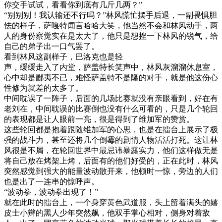
你交手试试，看看你到底有几斤几两？”
“别别别！我认输还不行吗？”林风慌忙摆手后退，一副畏惧胆
怯的样子，萨嘎特闻言哈哈大笑，他当然不会和林风动手，两
人的身份察觉实在是太大了，他只是想挫一下林风的锐气，给
自己的弟子出一口气罢了。
看到林风这副样子，巴洛克也是轻
声，缓缓走入了内堂，萨盖特长笑声中，林风灰溜溜休息室，
心中却是鄙夷不已，难怪萨盖特不是隆的对手，就是他这份心
性修为就差的太多了。
中间耽误了一阵子，后面的几场比赛就没有亲眼看到，好在有
老刘在，中间耽误的比赛倒也没有什么可看的，只是几个轮回
的表现都是让人眼前一亮，很是得到了维加军的赞赏。
这些轮回都是抱着跟随维加军的心思，也是在擂台上展示了极
强的战斗力，甚至还将几个倒霉的剧情人物活活打死。这让林
风很是不屑，在轮回世界中最忌讳暴露实力，他们这样做无是
将自己放在烤架上烤，后面有的他们好受的，正在此时，林风
突然感觉到强大的能量波动散开来，他顿时一惊，旁边的人们
也是出了一连串的惊呼声。
“波动拳，波动拳出现了！”
就在此时的擂台上，一个身穿黄色武道服，头上留着满头的嬉
皮士小辫的黑人少年突然飙，他双手掌心相对，侧身对着敌