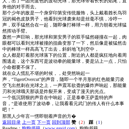
人，出了一团亮蓝色的波动光球，那光球带着长长的焰尾，直
奔他的对手而去。
那个少年的敌是一个身穿印第安传统服饰，头上戴着酋长鸟羽
冠的褐色皮肤男子，他看到光球袭来却是丝毫不惧，冷哼一
声，双手猛然合在一起，随即像打棒球一样，用力朝着光球猛
然挥动手臂。
轰然一声巨响，那光球和第安男子的双手猛然碰撞在一起，肉
眼都可以看到光球被撞的扭曲变形了一下，然后像是被猛然击
中的棒球一样高高飞了出去，斜斜地飞到空中，
众人都是盯着那光球落下的位置，附近的人都是疯狂地向着周
围逃走，这个东西可是波动拳的能量球，要是沾上一点，只怕
小命都要不保了。
就在众人慌乱不堪的时候，，处突然响起一
声，“TigerrOvercut”的声音，随即一个半月形的红色能量刃凌
空飞出然刺在光球之上，一声震耳欲聋的爆炸声响起，那能量
刃和光球哦天那该是炸裂开来，变成了漫天的光点。
一个低沉阴狠的声音在中响起，正是泰拳王萨盖特的声
音，“是谁使用了波动拳，让我看看元武门的传人有什么本事
吧！”
那黑人少年言一愣即朝着声音的方�
返回目录
上一页
下一页
回到顶部
赞
（
2
）
踩
（
1
）
Readme：
狗狗书籍
（
www.ggsj4.com
）狗狗书籍