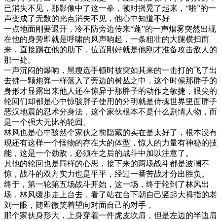
已消失不见，那影像中了这一拳，顿时摇晃了起来，“啪”的一
声变成了无数的光点消失不见，他心中知道不好
一点地面刚要退开，冷不防旁边传来“蓬”的一声烟雾突然出现
在他的身旁即就是呼啸的风声响起，一条粗壮的大腿横扫而
来，直接踢在他的肋下，位置刚好就是他刚才准备攻击敌人的
那一处。
一声沉闷的爆响，黑瘦选手顿时被突如其来的一击打的飞了出
去佛一颗炮弹一样落入了旁边的树丛之中，这个时候那胖子的
身形才显露出来他人还在惊异于那胖子的动作之敏捷，眼尖的
轮回们却都是心中惊骇胖子使用的分明就是侍魂世界里面胖子
恶汉地震的忍术分身法，这个家伙根本不是什么剧情人物，而
是一个强大无比的轮回。
林风也是心中骇然个家伙之前隐藏的实在是太好了，根本没有
现还有这样一个怪物的存在大的体型，惊人的力量有神秘的技
能，这是一个劲敌，必须在之后的战斗中加以注意了。
其他的轮回也是同样的心思，接下来的两场战斗都是波澜不
惊，战斗的双方实力也是平平，经过一番苦战才分出胜负。
终于，第一轮第五场战斗开始，这一场，终于轮到了林风出
场，林风缓步走上台去，看了站在台下朝自己竖起大拇指的老
刘一眼，随即微笑着望向对面自己的对手，
那个家伙身形大，上身穿着一件虎皮坎肩，但是左边的半边肩