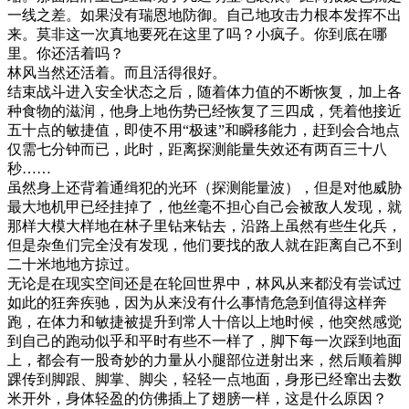
一线之差。如果没有瑞恩地防御。自己地攻击力根本发挥不出
来。莫非这一次真地要死在这里了吗？小疯子。你到底在哪
里。你还活着吗？
林风当然还活着。而且活得很好。
结束战斗进入安全状态之后，随着体力值的不断恢复，加上各
种食物的滋润，他身上地伤势已经恢复了三四成，凭着他接近
五十点的敏捷值，即使不用“极速”和瞬移能力，赶到会合地点
仅需七分钟而已，此时，距离探测能量失效还有两百三十八
秒……
虽然身上还背着通缉犯的光环（探测能量波），但是对他威胁
最大地机甲已经挂掉了，他丝毫不担心自己会被敌人发现，就
那样大模大样地在林子里钻来钻去，沿路上虽然有些生化兵，
但是杂鱼们完全没有发现，他们要找的敌人就在距离自己不到
二十米地地方掠过。
无论是在现实空间还是在轮回世界中，林风从来都没有尝试过
如此的狂奔疾驰，因为从来没有什么事情危急到值得这样奔
跑，在体力和敏捷被提升到常人十倍以上地时候，他突然感觉
到自己的跑动似乎和平时有些不一样了，脚下每一次踩到地面
上，都会有一股奇妙的力量从小腿部位迸射出来，然后顺着脚
踝传到脚跟、脚掌、脚尖，轻轻一点地面，身形已经窜出去数
米开外，身体轻盈的仿佛插上了翅膀一样，这是什么原因？