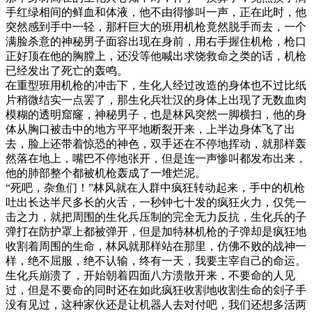
手红绿相间的鲜血和体液，他不由得惨叫一声，正在此时，他
突然感到手中一轻，那杆巨大的班用机枪竟然脱手而去，一个
满脸杀意的神秘男子面容出现在身前，用右手握住机枪，枪口
正好顶在他的胸膛上，还没等他喊出求饶救命之类的话，机枪
已经发出了死亡的轰鸣。
在重型班用机枪的冲击下，生化人经过改造的身体也不过比纸
片稍微结实一点罢了，那生化兵壮汉的身体上出现了无数血肉
模糊的透明窟窿，神秘男子，也是林风突然一脚横扫，他的身
体从胸口被击中的地方平平地断裂开来，上半边身体飞了出
去，脸上还带着惊恐的神色，双手还在不停地挥动，就那样轰
然落在地上，嘴巴不停地张开，但是连一声惨叫都发布出来，
他的肺部整个都被机枪轰成了一堆烂泥。
“死吧，杂鱼们！”林风就在人群中疯狂转动起来，手中的机枪
吐出长达半尺多长的火舌，一秒钟七十发的疯狂火力，仅凭一
击之力，就把周围的生化兵压制的完全无力反抗，生化兵的子
弹打在防护罩上都被弹开，但是加特林机枪的子弹却是疯狂地
收割着周围的生命，林风就那样站在那里，仿佛不败的战神一
样，绝不屈服，绝不认输，终有一天，我要主宰自己的命运。
生化兵崩溃了，开始朝着四面八方溃散开来，不要命的人见
过，但是不要命的同时还在如此疯狂收割地收割生命的刽子手
没有见过，这种家伙还是让机器人去对付吧，我们还想多活两