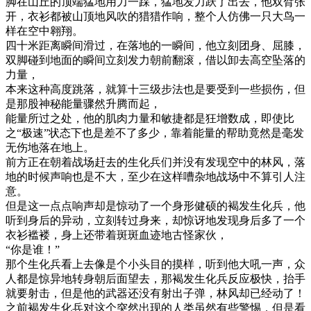
脚在山丘的顶端猛地用力一踩，猛地发力跃了出去，他双臂张
开，衣衫都被山顶地风吹的猎猎作响，整个人仿佛一只大鸟一
样在空中翱翔。
四十米距离瞬间滑过，在落地的一瞬间，他立刻团身、屈膝，
双脚碰到地面的瞬间立刻发力朝前翻滚，借以卸去高空坠落的
力量，
本来这种高度跳落，就算十三级步法也是要受到一些损伤，但
是那股神秘能量骤然升腾而起，
能量所过之处，他的肌肉力量和敏捷都是狂增数成，即使比
之“极速”状态下也是差不了多少，靠着能量的帮助竟然是毫发
无伤地落在地上。
前方正在朝着战场赶去的生化兵们并没有发现空中的林风，落
地的时候声响也是不大，至少在这样嘈杂地战场中不算引人注
意。
但是这一点点响声却是惊动了一个身形健硕的褐发生化兵，他
听到身后的异动，立刻转过身来，却惊讶地发现身后多了一个
衣衫褴褛，身上还带着斑斑血迹地古怪家伙，
“你是谁！”
那个生化兵看上去像是个小头目的摸样，听到他大吼一声，众
人都是惊异地转身朝后面望去，那褐发生化兵反应极快，抬手
就要射击，但是他的武器还没有射出子弹，林风却已经动了！
之前褐发生化兵对这个突然出现的人类虽然有些警惕，但是看