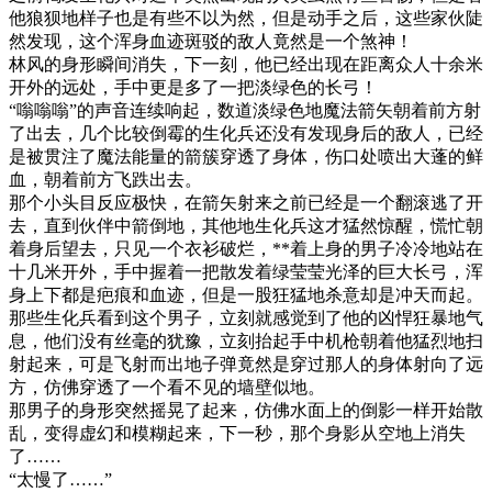
他狼狈地样子也是有些不以为然，但是动手之后，这些家伙陡
然发现，这个浑身血迹斑驳的敌人竟然是一个煞神！
林风的身形瞬间消失，下一刻，他已经出现在距离众人十余米
开外的远处，手中更是多了一把淡绿色的长弓！
“嗡嗡嗡”的声音连续响起，数道淡绿色地魔法箭矢朝着前方射
了出去，几个比较倒霉的生化兵还没有发现身后的敌人，已经
是被贯注了魔法能量的箭簇穿透了身体，伤口处喷出大蓬的鲜
血，朝着前方飞跌出去。
那个小头目反应极快，在箭矢射来之前已经是一个翻滚逃了开
去，直到伙伴中箭倒地，其他地生化兵这才猛然惊醒，慌忙朝
着身后望去，只见一个衣衫破烂，**着上身的男子冷冷地站在
十几米开外，手中握着一把散发着绿莹莹光泽的巨大长弓，浑
身上下都是疤痕和血迹，但是一股狂猛地杀意却是冲天而起。
那些生化兵看到这个男子，立刻就感觉到了他的凶悍狂暴地气
息，他们没有丝毫的犹豫，立刻抬起手中机枪朝着他猛烈地扫
射起来，可是飞射而出地子弹竟然是穿过那人的身体射向了远
方，仿佛穿透了一个看不见的墙壁似地。
那男子的身形突然摇晃了起来，仿佛水面上的倒影一样开始散
乱，变得虚幻和模糊起来，下一秒，那个身影从空地上消失
了……
“太慢了……”