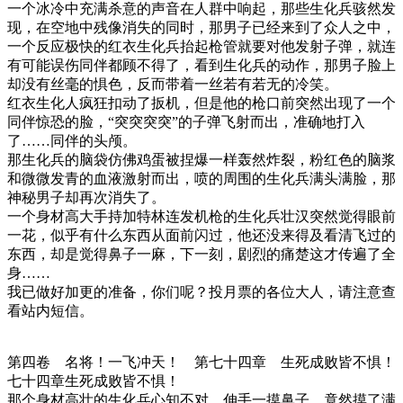
一个冰冷中充满杀意的声音在人群中响起，那些生化兵骇然发
现，在空地中残像消失的同时，那男子已经来到了众人之中，
一个反应极快的红衣生化兵抬起枪管就要对他发射子弹，就连
有可能误伤同伴都顾不得了，看到生化兵的动作，那男子脸上
却没有丝毫的惧色，反而带着一丝若有若无的冷笑。
红衣生化人疯狂扣动了扳机，但是他的枪口前突然出现了一个
同伴惊恐的脸，“突突突突”的子弹飞射而出，准确地打入
了……同伴的头颅。
那生化兵的脑袋仿佛鸡蛋被捏爆一样轰然炸裂，粉红色的脑浆
和微微发青的血液激射而出，喷的周围的生化兵满头满脸，那
神秘男子却再次消失了。
一个身材高大手持加特林连发机枪的生化兵壮汉突然觉得眼前
一花，似乎有什么东西从面前闪过，他还没来得及看清飞过的
东西，却是觉得鼻子一麻，下一刻，剧烈的痛楚这才传遍了全
身……
我已做好加更的准备，你们呢？投月票的各位大人，请注意查
看站内短信。
第四卷 名将！一飞冲天！ 第七十四章 生死成败皆不惧！
七十四章生死成败皆不惧！
那个身材高壮的生化兵心知不对，伸手一摸鼻子，竟然摸了满