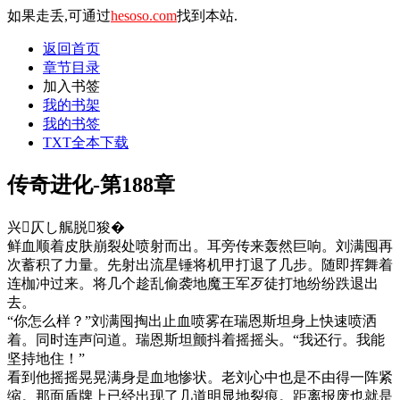
如果走丢,可通过
hesoso.com
找到本站.
返回首页
章节目录
加入书签
我的书架
我的书签
TXT全本下载
传奇进化-第188章
兴仄し艉脱狻�
鲜血顺着皮肤崩裂处喷射而出。耳旁传来轰然巨响。刘满囤再
次蓄积了力量。先射出流星锤将机甲打退了几步。随即挥舞着
连枷冲过来。将几个趁乱偷袭地魔王军歹徒打地纷纷跌退出
去。
“你怎么样？”刘满囤掏出止血喷雾在瑞恩斯坦身上快速喷洒
着。同时连声问道。瑞恩斯坦颤抖着摇摇头。“我还行。我能
坚持地住！”
看到他摇摇晃晃满身是血地惨状。老刘心中也是不由得一阵紧
缩。那面盾牌上已经出现了几道明显地裂痕。距离报废也就是