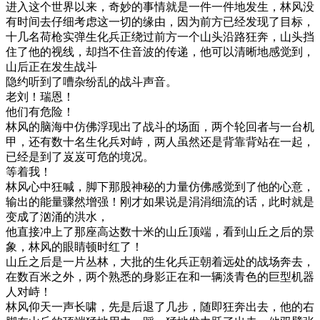
进入这个世界以来，奇妙的事情就是一件一件地发生，林风没
有时间去仔细考虑这一切的缘由，因为前方已经发现了目标，
十几名荷枪实弹生化兵正绕过前方一个山头沿路狂奔，山头挡
住了他的视线，却挡不住音波的传递，他可以清晰地感觉到，
山后正在发生战斗
隐约听到了嘈杂纷乱的战斗声音。
老刘！瑞恩！
他们有危险！
林风的脑海中仿佛浮现出了战斗的场面，两个轮回者与一台机
甲，还有数十名生化兵对峙，两人虽然还是背靠背站在一起，
已经是到了岌岌可危的境况。
等着我！
林风心中狂喊，脚下那股神秘的力量仿佛感觉到了他的心意，
输出的能量骤然增强！刚才如果说是涓涓细流的话，此时就是
变成了汹涌的洪水，
他直接冲上了那座高达数十米的山丘顶端，看到山丘之后的景
象，林风的眼睛顿时红了！
山丘之后是一片丛林，大批的生化兵正朝着远处的战场奔去，
在数百米之外，两个熟悉的身影正在和一辆淡青色的巨型机器
人对峙！
林风仰天一声长啸，先是后退了几步，随即狂奔出去，他的右