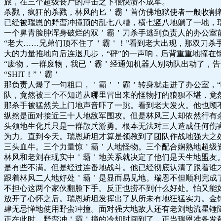
旅，在三个超级丧尸的冲击之下很快溃不成军。
杀戮，疯狂的杀戮，林风的匕＇霸＇首仿佛地狱使者一般收割
已经被瑞恩的野蛮冲撞顶的乱七八糟，横七竖八地躺了一地，
一个鼻青脸肿浑身破烂的双＇霸＇刀杀手逃到负责人的办公室
“老大……兄弟们顶不住了＇霸＇！”看到老大出现，那双刀
大的力量推地向后连退几步，“砰”的一声响，后背重重地撞在
“废物，一群废物，我已＇霸＇经通知机器人别动队出动了，告
“SHIT！”＇霸＇
那负责人爆了一句粗口，＇霸＇＇霸＇转身就走进了办公室，
队，竟然被三个不知道从哪里冒出来的怪物打的狼狈不堪，竟
那杀手被猛然关上门地声音吓了一跳。看到老大发火。他也顾
纵然是面对接近三十人地敌军围攻。但是林风三人却依然行有
头领地生化兵只是一群散兵游勇。根本无法对三人造成任何伤
为力。直到今天。瑞恩斯坦才算是领教到了团队作战地强大之
三头血牛。三个力量惊＇霸＇人地怪物。三个配合娴熟地超级
林风和老刘在现实中＇霸＇地关系就决定了他们是天生地盟友
是有些不满。但是经过连番地战斗。他已经彻底认清了跟着谁
跟着林风二人地好处＇霸＇是显而易见地。瑞恩不但顺利完成
不担心这两个家伙翻脸下手。反正也捞不到什么好处。怕又能
放开了心怀之后。瑞恩斯坦发挥出了从所未有地狂猛实力。金
肆无忌惮地使用野蛮冲撞。面对强大地敌人还有老刘地流星锤
正在此时，野蛮冲＇霸＇撞的冷却时间到了，正当瑞恩准备发