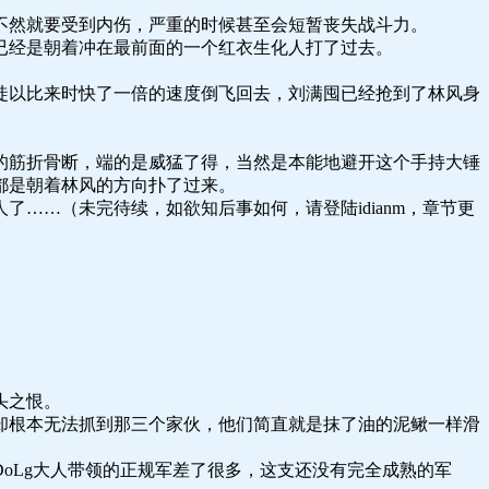
不然就要受到内伤，严重的时候甚至会短暂丧失战斗力。
已经是朝着冲在最前面的一个红衣生化人打了过去。
徒以比来时快了一倍的速度倒飞回去，刘满囤已经抢到了林风身
的筋折骨断，端的是威猛了得，当然是本能地避开这个手持大锤
都是朝着林风的方向扑了过来。
……（未完待续，如欲知后事如何，请登陆idianm，章节更
头之恨。
却根本无法抓到那三个家伙，他们简直就是抹了油的泥鳅一样滑
oLg大人带领的正规军差了很多，这支还没有完全成熟的军