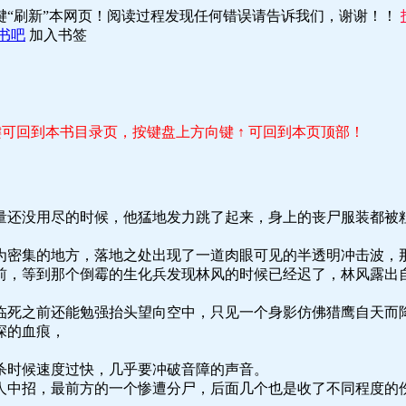
键“刷新”本网页！阅读过程发现任何错误请告诉我们，谢谢！！
书吧
加入书签
r 键可回到本书目录页，按键盘上方向键 ↑ 可回到本页顶部！
量还没用尽的时候，他猛地发力跳了起来，身上的丧尸服装都被
为密集的地方，落地之处出现了一道肉眼可见的半透明冲击波，
前，等到那个倒霉的生化兵发现林风的时候已经迟了，林风露出
临死之前还能勉强抬头望向空中，只见一个身影仿佛猎鹰自天而
深的血痕，
杀时候速度过快，几乎要冲破音障的声音。
人中招，最前方的一个惨遭分尸，后面几个也是收了不同程度的