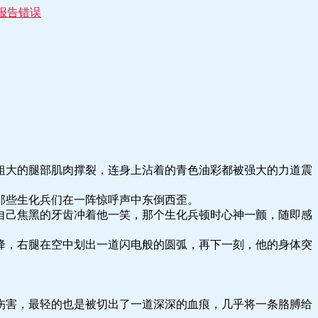
报告错误
粗大的腿部肌肉撑裂，连身上沾着的青色油彩都被强大的力道震
那些生化兵们在一阵惊呼声中东倒西歪。
自己焦黑的牙齿冲着他一笑，那个生化兵顿时心神一颤，随即感
降，右腿在空中划出一道闪电般的圆弧，再下一刻，他的身体突
伤害，最轻的也是被切出了一道深深的血痕，几乎将一条胳膊给