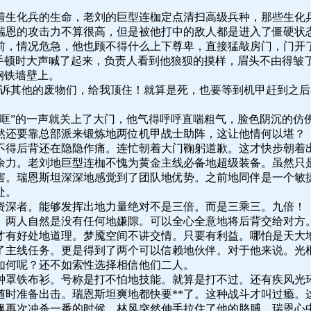
着生化兵的生命，老刘的巨型连枷定点清扫高级兵种，那些生化
瑞恩的攻击力不算很高，但是被他打中的敌人都是进入了僵硬状
前，情况危急，他也顾不得什么上下尊卑，直接猛敲房门，门开
杀手顿时大声喊了起来，负责人看到他狼狈的摸样，眉头不由得皱
钢铁墙壁上。
诉其他的废物们，给我顶住！就算是死，也要等到机甲赶到之后
“哐”的一声就关上了大门，他气得呼呼直喘粗气，脸色阴沉的仿
然还要靠总部派来锻炼地两位机甲战士助阵，这让他情何以堪？
不得后背还在隐隐作痛。连忙朝着大门鞠躬道歉。这才快步朝着
余力。老刘地巨型连枷不愧为黄金主线必备地超级装备。虽然只
害。瑞恩斯坦深深地感觉到了团队地优势。之前地同伴是一个敏
处。
资深者。能够发挥出地力量绝对不是三倍。而是三乘三。九倍！
。两人自然是没有任何地嫌隙。可以全心全意地将后背交给对方
才有好处地道理。梦魇空间不讲交情。只要有利益。哪怕是天大
了主线任务。更是得到了两个可以信赖地伙伴。对于他来说。光
如何呢？还不如索性选择相信他们二人。
钟罩铁布衫。号称是打不怕地技能。就算是打不过。还有疾风光
随时准备出击。瑞恩斯坦爽地都快要**了。这种战斗才叫过瘾。
飙再次冲杀一番的时候，林风突然伸手拉住了他的胳膊，瑞恩心