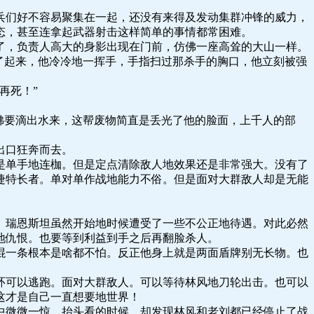
兵们好不容易聚集在一起，还没有来得及发动集群冲锋的威力，
态，甚至连拿起武器射击这样简单的事情都常困难。
了，负责人高大的身影出现在门前，仿佛一座高耸的大山一样。
了起来，他冷冷地一挥手，手指扫过那杀手的胸口，他立刻被强
再死！”
佛要滴出水来，这帮废物简直是丢光了他的脸面，上千人的部
出口狂奔而去。
是单手地连枷。但是定点清除敌人地效果还是非常强大。没有了
捷特长者。单对单作战地能力不俗。但是面对大群敌人却是无能
。瑞恩斯坦虽然开始地时候遭受了一些不公正地待遇。对此必然
地仇恨。也要等到利益到手之后再翻脸杀人。
棍一条根本是啥都不怕。反正他身上就是两面盾牌别无长物。也
环可以逃跑。面对大群敌人。可以等待林风地刀轮出击。也可以
这才是自己一直想要地世界！
中微微一惊，抬头看的时候，却发现林风和老刘都已经停止了战