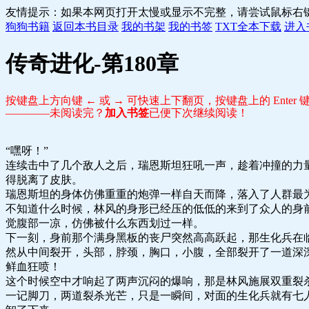
友情提示：如果本网页打开太慢或显示不完整，请尝试鼠标右
狗狗书籍
返回本书目录
我的书架
我的书签
TXT全本下载
进入
传奇进化-第180章
按键盘上方向键 ← 或 → 可快速上下翻页，按键盘上的 Ente
————未阅读完？
加入书签
已便下次继续阅读！
“嘿呀！”
连续击中了几个敌人之后，瑞恩斯坦狂吼一声，趁着冲撞的力
得脱离了皮肤。
瑞恩斯坦的身体仿佛重重的炮弹一样自天而降，落入了人群最
不知道什么时候，林风的身形已经压的低低的来到了众人的身
觉腹部一凉，仿佛被什么东西划过一样。
下一刻，身前那个满身黑板的丧尸突然高高跃起，那生化兵在
然从中间裂开，头部，脖颈，胸口，小腹，全部裂开了一道深
鲜血狂喷！
这个时候空中才响起了两声沉闷的爆响，那是林风施展双重裂
一记脚刀，两道裂杀光芒，只是一瞬间，对面的生化兵就有七