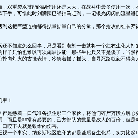
血，双重裂杀技能的副作用还是太大，在战斗中最多使用一次，
风下手，可惜此时刘满囤已经拍马赶到，一记银光闪闪的流星锤
遇到这把巨型连枷都得掂量掂量自己的分量，那个抢攻的红衣歹
兵还不知道怎么回事，只是看到老刘一击就将一个红衣生化人打
的样子只怕也难以再次施展技能，那些生化兵又不是傻子，当然
扑向灯火的古怪表情，冷笑着摇了摇头，自寻死路就怨不得旁人了
机甲！
且都是憋着一口气准备抓住那三个家伙，将他们碎尸万段方解心
明，而且是非常有必要的，己方部队的数量是敌人的百倍，但是
一口咬下去就是致命的伤害。
视一个事实，纳多斯地区驻守的都是些后备生化兵，实力比起D