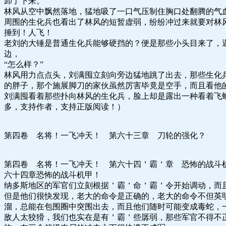
卸了下来。
林风从空中飘然落地，猛地吸了一口气压制住胸口处翻腾的气
周围的生化兵也看出了林风的短暂虚弱，纷纷冲过来就要对林
捶到！人飞！
老刘的大锤是普通生化兵能够硬挡的？便是那些小头目来了，
边，
“怎么样？”
林风用力点点头，刘满囤立刻向旁边猛地跳了出去，那些生化
的胖子，那个施展脚刀的家伙虽然厉害毕竟是空手，而且看他
刘满囤看着那些扑向林风的生化兵，脸上却是露出一种看着飞蛾
多，支持作者，支持正版阅读！）
第四卷 名将！一飞冲天！ 第六十三章 刀轮的强化？
第四卷 名将！一飞冲天！ 第六十四＇霸＇章 恐怖的战斗
六十四章恐怖的战斗机甲！
纳多斯地区的军官们立刻根据＇霸＇命＇霸＇令开始调动，而
但是他们很快发现，老大的命令是正确的，老大的命令不但英
溜，总能在包围圈中突围出去，而且他们随时可能变成毒蛇，
敌人太狡猾，我们也实在是有＇霸＇些孱弱，那些军官不得不正