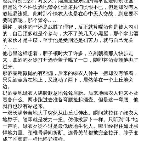
感觉特别强烈，对女人，烟酒这些东西的需求也是特别旺盛，
但是这个不许饮酒地禁令让巡逻兵们愤恨不已，但是却没有人
敢轻易违规。此时那个绿衣人也是在心中天人交战，到底要不
要喝酒呢，那个禁令……
最终，身体的**还是战胜了理智，反正就算喝酒也是被人勾引
的，自己顶多就是个参与，大不了关几天小黑屋，那个拿出酒
的家伙才是主谋，至于他是受刑还是罚苦力，就与自己无关
了……
他心里这样想着，胆子顿时大了许多，立刻朝着那人快步走
来，拿酒的歹徒打开酒壶盖子喝了一口，随即将酒壶朝他抛了
过来。
那酒壶稍微抛的有些偏，后来的绿衣人伸手一捞却没有够着，
只见酒壶落在地上，又滚动了两下，居然落在一个土丘地旁
边。
扔酒壶地绿衣人满脸歉意地耸耸肩膀。后来地绿衣人也来不及
责备什么。两步跑过去准备弯腰捡起酒壶。但是这一弯腰。他
就再也没有站起来。
一双长满老茧地大手突然从山丘后伸出。瞬间就拉住了绿衣人
地脖子。随即就是发力一扭。仿佛拔萝卜一样。只听到“咔”地
一声响。绿衣歹徒不过是最低级地生化人。哪里经得住如此强
悍地力量。颈椎骨瞬间折断。连骨关节都被完全拉开。脖子变
成了长颈鹿一样地怪异摸样。