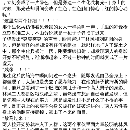
，立刻变成了一片绿色，但是旁边一个生化兵将光~｜身上的
时候，那光芒却瞬间变成了红色，红色触目惊心，红的惊心动
魄！
“这里有两个奸细！！！！”
那个生化兵仿佛看见老鼠的女人一样尖叫一声，手里的冲锋枪
立刻对准二人，不由分说就是一梭子子弹扫了过来。
子弹发出“突突突突”的声音，瞬间穿过了林风和刘满囤的身
体，但是奇怪的是却没有任何的阻挡，就那样地打入了泥土之
中，那个生化兵顿时一愣，刚要继续扫射，却发现两人的身影
开始不断摇晃，渐渐糊起来，不过一秒钟的时间就变成了一片
虚无。
“残像！！！”
那生化兵的脑海中瞬间闪过一个念头，随即发现自己全身上下
都僵硬了，大脑也是失去了思考能力，在他的脖子被拧断的瞬
间，他只是看到了一个肥肥的肉肚子和一个高大男子的身影。
林风二人都是凶狠决绝之辈，虽然没有想到自己会被发现，但
是凭着两人现在的实力，就是被发现也不是什么了不得的事
情，反正身上的衣服不合身又被打的破破烂烂的，两人索性将
身上的伪装直接撕掉，露出了本来的面目。
“放马过来！”
两人拉开架势就冲入了人群，这两个家伙里面力量较弱的林风