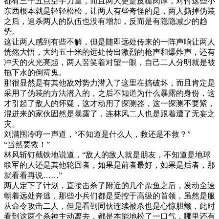
都有三十五点空手力量，而且两人更是皮糙肉厚，对付这些小
东西根本就是轻轻松松，让两人有些奇怪的是，两人撕掉伪装
之后，追杀两人的队伍也没有增加，反而是有隐隐减少的趋
势。
这让两人感到有些不解，但是随即远处传来的一阵声响让两人
恍然大悟，大约五十米的远处传出激烈的枪声和爆炸声，还有
冲天的火光亮起，两人苦笑着对望一眼，自己二人分明就是被
拖下水的倒霉鬼。
那很显然是有其他敌对势力潜入了这里在搞破坏，而且肯定是
采用了伪装的方法潜入的，之后不知道为什么暴露的身份，这
才引起了敌人的怀疑，这才动用了探测器，这一探测不要紧，
混进来的家伙固然是暴露了，连林风二人也是跟着遭了无妄之
灾。
刘满囤冷哼一声道，“不知道是什么人，救还是不救？”
“当然要救！”
林风斩钉截铁地说道，“敌人的敌人就是朋友，不知道是地球
联军的人还是其他轮回者，如果是前者最好，如果是后者，那
就看看再说……”
两人定下了计划，直接击杀了附近的几个杂鱼之后，发动全速
朝着远处奔逃，那些小兵们都是受控于高级的首领，虽然是服
从命令攻击二人，但是看到同伙连续被杀也是心惊胆颤，此时
看到这两个杀神主动离去，都是本能地松了一口气，哪里还有