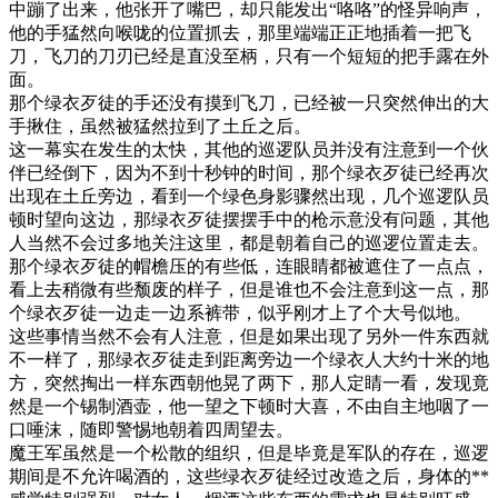
中蹦了出来，他张开了嘴巴，却只能发出“咯咯”的怪异响声，
他的手猛然向喉咙的位置抓去，那里端端正正地插着一把飞
刀，飞刀的刀刃已经是直没至柄，只有一个短短的把手露在外
面。
那个绿衣歹徒的手还没有摸到飞刀，已经被一只突然伸出的大
手揪住，虽然被猛然拉到了土丘之后。
这一幕实在发生的太快，其他的巡逻队员并没有注意到一个伙
伴已经倒下，因为不到十秒钟的时间，那个绿衣歹徒已经再次
出现在土丘旁边，看到一个绿色身影骤然出现，几个巡逻队员
顿时望向这边，那绿衣歹徒摆摆手中的枪示意没有问题，其他
人当然不会过多地关注这里，都是朝着自己的巡逻位置走去。
那个绿衣歹徒的帽檐压的有些低，连眼睛都被遮住了一点点，
看上去稍微有些颓废的样子，但是谁也不会注意到这一点，那
个绿衣歹徒一边走一边系裤带，似乎刚才上了个大号似地。
这些事情当然不会有人注意，但是如果出现了另外一件东西就
不一样了，那绿衣歹徒走到距离旁边一个绿衣人大约十米的地
方，突然掏出一样东西朝他晃了两下，那人定睛一看，发现竟
然是一个锡制酒壶，他一望之下顿时大喜，不由自主地咽了一
口唾沫，随即警惕地朝着四周望去。
魔王军虽然是一个松散的组织，但是毕竟是军队的存在，巡逻
期间是不允许喝酒的，这些绿衣歹徒经过改造之后，身体的**