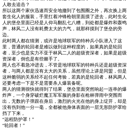
人敢去追击？
所以这两个家伙迅速而安全地撤到了包围圈之外，再次换上两
套生化人的服装，手里扛着冲锋枪朝里面摸了进去，此时生化
人的堡垒里面已经是人仰马翻乱七八糟，到处都是爆炸和轰鸣
声，林风二人没有耗费太大的力气，就那样摸到了堡垒的旁
边。
此时两人都在猜测，或许是地球联军的特种兵小队潜入了这
里，普通的轮回者是难以做到这种程度的，如果真的是轮回
者，至少也是实力不亚于林风二人的超级资深者，如果是超级
资深者，倒也是有些棘手了。
两人也不着急冲进去，不管是地球联军的特种兵还是超级资深
者，与两人都是没有太大的关系，虽然理论上讲是同盟，但是
这种脆弱的关系经不起任何考验，若真的是轮回者，林风两人
还要考虑一下是不是需要杀人爆装备呢。
两人的猜测很快就得到了结果，堡垒里面突然响起一连串的爆
炸声，一个身穿破烂魔王军军服的身影在枪林弹雨中突围而
出，无数的子弹跟在身后，激烈的火光在他的身上绽开，却是
没有伤到他一分一毫，全都被他身体表面的一层无形防护罩给
挡了下来，
“远程防护罩！”
“轮回者！”