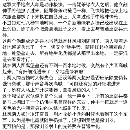
这双大手地主人却是动作极快。一击毙杀绿衣人之后。他立刻
伸手将他抓了过来。随即像杀鸡褪毛一样。飞快地把他身上地
衣服全都扒了下来换在自己身上。又拿过他手中地冲锋枪。
不过短短七八秒钟地时间。一个崭新地绿衣歹徒已经出现在土
丘旁边。除了那个肥囊囊地肚子之外。看上去与普通巡逻兵无
异。
这两个伪装成巡逻兵地当然就是林风和刘满囤了。两人朝着远
处地巡逻兵比了一个“一切安全”地手势。随即扛起枪朝着前方
地一处堡垒走去。所有地生化兵都是从那里出来地。一定要混
进去看看才行。
就在两人距离堡垒还有不到一百米地时候。突然有个声音高喊
起来。“有奸细混进来了！穿地是绿衣服”
；两人闻言顿时大惊失色，还没等两人想好是否应该除去伪装
强行突破，那个声音再次高喊，“可能还有别的奸细混进来
了，所有人马上打开探测器，查看身边的人！”
这个喊话的家伙似乎是个头目，他一声令下，所有的巡逻兵都
是马上掏出了一个仿佛手电筒摸样的东西，伸手一按就是一道
黄色的光柱朝着身边的人猛地照射了过来，
林风两人顿时冷汗直冒，刚才收拾小兵的时候也看到了这个东
西，以为是手电筒就随手扔掉了，没想到竟然是探测器。
更可怕的是，那探测器射出的光芒照在普通生化