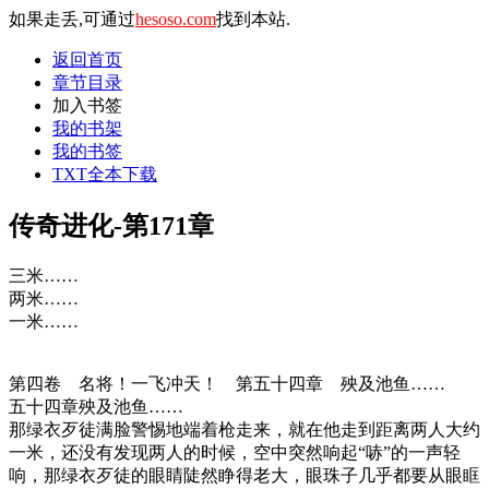
如果走丢,可通过
hesoso.com
找到本站.
返回首页
章节目录
加入书签
我的书架
我的书签
TXT全本下载
传奇进化-第171章
三米……
两米……
一米……
第四卷 名将！一飞冲天！ 第五十四章 殃及池鱼……
五十四章殃及池鱼……
那绿衣歹徒满脸警惕地端着枪走来，就在他走到距离两人大约
一米，还没有发现两人的时候，空中突然响起“哧”的一声轻
响，那绿衣歹徒的眼睛陡然睁得老大，眼珠子几乎都要从眼眶