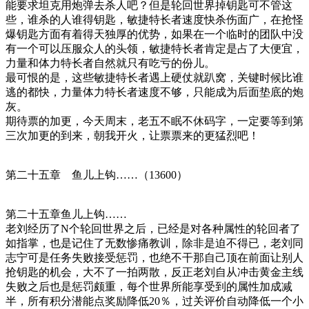
能要求坦克用炮弹去杀人吧？但是轮回世界掉钥匙可不管这
些，谁杀的人谁得钥匙，敏捷特长者速度快杀伤面广，在抢怪
爆钥匙方面有着得天独厚的优势，如果在一个临时的团队中没
有一个可以压服众人的头领，敏捷特长者肯定是占了大便宜，
力量和体力特长者自然就只有吃亏的份儿。
最可恨的是，这些敏捷特长者遇上硬仗就趴窝，关键时候比谁
逃的都快，力量体力特长者速度不够，只能成为后面垫底的炮
灰。
期待票的加更，今天周末，老五不眠不休码字，一定要等到第
三次加更的到来，朝我开火，让票票来的更猛烈吧！
第二十五章 鱼儿上钩……（13600）
第二十五章鱼儿上钩……
老刘经历了N个轮回世界之后，已经是对各种属性的轮回者了
如指掌，也是记住了无数惨痛教训，除非是迫不得已，老刘同
志宁可是任务失败接受惩罚，也绝不干那自己顶在前面让别人
抢钥匙的机会，大不了一拍两散，反正老刘自从冲击黄金主线
失败之后也是惩罚颇重，每个世界所能享受到的属性加成减
半，所有积分潜能点奖励降低20％，过关评价自动降低一个小