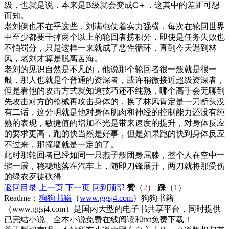
级，也就是说，本来是B级就会变成C＋，这其中的差距可想
而知。
老刘倒也不在乎这些，刘满屯仗着实力强横，每次在轮回世界
中至少都要干掉两个以上的轮回者捞积分，即使是任务失败也
不怕罚分，只是这样一来就成了恶性循环，直到今天遇到林
风，老刘才算是脱离苦海。
老刘的见识自然是不凡的，他说那个轮回者很一般就是很一
般，那人也就是个普通的资深者，或许稍微接近超级资深者，
但是看他的攻击方式就知道技巧还不纯熟，哪个高手会无聊到
先攻击对方的枪械再攻击身体的，换了林风肯定是一刀断头没
有二话，这分明就是他对身体肌肉和神经的控制能力还没有纯
熟的表现，敏捷值的增加不光是带来速度的提升，对身体反应
的要求更高，跑的快当然是好事，但是如果跑的快到身体反应
不过来，那撞墙就是一定的了。
此时那轮回者已经如同一只燕子般团身屈膝，整个人在空中一
缩一展，稳稳地落在汽车上，随即刀锋展开，两刀就将那受伤
的绿衣歹徒砍得
返回目录
上一页
下一页
回到顶部
赞
（
2
）
踩
（
1
）
Readme：
狗狗书籍
（
www.ggsj4.com
）狗狗书籍
（www.ggsj4.com）是国内大型的电子书共享平台，同时提供
已完结小说、全本小说免费在线阅读和txt免费下载！