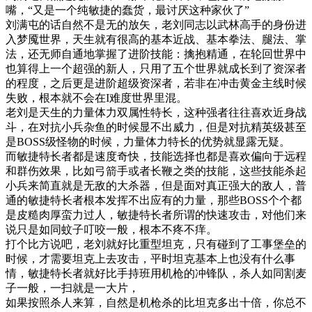
嘴，“又是一个纯敏捷的蠢货，最讨厌这种家伙了”
刘满屯的话自然不是无的放矢，老刘同志以武林高手的身份进
入梦魇世界，天生就有很高的基本近战、基本拳法、腿法、掌
法，还无师自通地掌握了进阶技能：擒抱精通，在轮回世界中
也算得上一个超强的新人，只用了五个世界就成长到了资深者
的程度，之后更是进阶超级资深者，若非在冲击黄金主线时候
失败，根本就不会在I难度世界里混。
老刘是天生的力量体力双属性特长，这种强者往往喜欢近身战
斗，在对抗小兵杂鱼的时候显不出威力，但是对抗精英级甚至
是BOSS级怪物的时候，力量体力特长的优势就显露无疑。
而敏捷特长者都是速度奇快，技能选择也都是喜欢偏向于远程
和群伤效果，比如弓箭手或者长鞭之类的技能，这些技能杀起
小兵来简直就是无敌的大杀器，但是面对真正强大的敌人，普
通的敏捷特长者根本发挥不出应有的力量，那些BOSS个个都
是皮糙肉厚蛮力过人，敏捷特长者所谓的快速攻击，对他们来
说只是如同蚊子叮咬一般，根本不疼不痒。
打个比方说吧，老刘就好比重型坦克，只有碰到了工事堡垒的
时候，才需要坦克上去攻击，平时坦克基本上也没有什么事
情，敏捷特长者就好比手持班用机枪的冲锋队，杀人如同割麦
子一般，一扫就是一大片，
如果按照杀人来算，自然是机枪杀的比坦克多出十倍，你总不