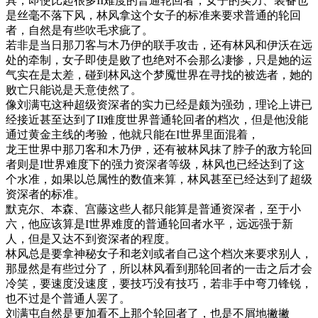
具，即使比起很多II难度的普通轮回者，女子的实力、装备也
是丝毫不落下风，林风拿这个女子的标准来要求普通的轮回
者，自然是有些吹毛求疵了。
若非是当日那刀客与木乃伊的联手攻击，还有林风和伊沃在远
处的牵制，女子即使是败了也绝对不会那么凄惨，只是她的运
气实在是太差，碰到林风这个梦魇世界在寻找的被选者，她的
败亡只能说是天意使然了。
像刘满屯这种超级资深者的实力已经是颇为强劲，理论上讲已
经接近甚至达到了II难度世界普通轮回者的档次，但是他没能
通过黄金主线的考验，他就只能在I世界里面混着，
龙王世界中那刀客和木乃伊，还有被林风抹了脖子的敌方轮回
者则是I世界难度下的强力资深者等级，林风也已经达到了这
个水准，如果以总属性的数值来算，林风甚至已经达到了超级
资深者的标准。
默克尔、本森、宫藤这些人都只能算是普通资深者，至于小
六，他应该算是I世界难度的普通轮回者水平，远远强于新
人，但是又达不到资深者的程度。
林风总是要拿神秘女子和老刘或者自己这个档次来要求别人，
那显然是有些过分了，所以林风看到那轮回者的一击之后才会
冷笑，要速度没速度，要技巧没有技巧，若非手中弯刀锋锐，
也不过是个普通人罢了。
刘满屯自然是更加看不上那个轮回者了，也是不屑地撇撇