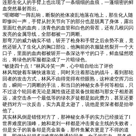
连那生化人的手臂上也出现了一条细细的血痕，一蓬细密的鲜
血突然暴射而出。
“哐啷啷”一阵乱响，断裂的抢体凌乱地落在地上，那生化人随
即惨叫一声，手臂从肘关节向下的部分也是脱离了身体，露出
里面红色的血肉，淡青色的血管和白色的骨茬，还有几根闪闪
发亮的金属导线，全部都被一刀两断。
那弯刀的威力确实不错，斩开了枪身和手臂之后余势不衰，竟
然还斩入了生化人的胸口部位，他胸前的衣服陡然裂开一个大
口子，里面的血肉都被斩开一条深达半寸的口子，鲜血猛然喷
出，将绿色的军服都染成了一片暗绿色。
“敏捷四十点！”林风冷笑一声，心中暗自给出了评价
林风驾驶着车辆快速靠近，同时关注着那边的战斗，看到那轮
回者的攻击方式，林风不由得觉得有些眼熟，这种凌空挥刀出
击，瞬间一刀两断的手法，和当日的神秘女杀手何等相似，只
不过这个轮回者无论是属性值还是装备技能都与那女子相差甚
远，凌空击杀一个最低等的绿衣歹徒都是如此费力，甚至还要
硬挡对方一次反击，实力真是太逊了，说他是资深者都是抬举
他了。
其实林风倒是错怪对方了，那神秘女杀手的实力已经接近了I
世界难度的顶峰，她和老刘一样都是冲击黄金主线的失败者，
但是女子的装备却是亮金装备，那件鱼鬣衣更是了不得的道