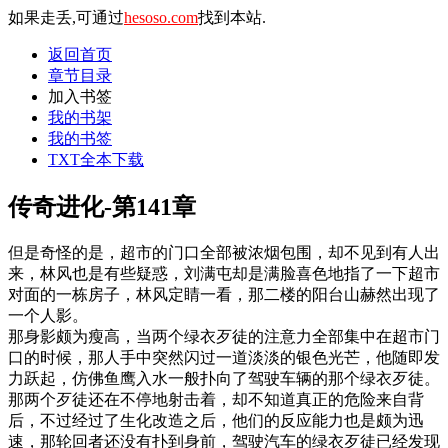
如果走丢,可通过
hesoso.com
找到本站.
返回首页
章节目录
加入书签
我的书架
我的书签
TXT全本下载
传奇进化-第141章
但是奇怪的是，超市的门口全部被浓烟包围，却不见到有人出
来，林风也是有些疑惑，刘满屯却是满脸喜色地指了一下超市
对面的一栋房子，林风定睛一看，那二楼的阳台山赫然出现了
一个人影。
那身影颇为瘦高，当两个绿衣歹徒的注意力全部集中在超市门
口的时候，那人手中突然闪过一道淡淡的银色光芒，他随即发
力跃起，仿佛鱼鹰入水一般扑向了驾驶车辆的那个绿衣歹徒。
那两个歹徒还在不停地射击着，却不知道真正的危险来自背
后，不过经过了生化改造之后，他们的反应能力也是颇为迅
速，那轮回者还没有扑到身前，驾驶汽车的绿衣歹徒已经发现