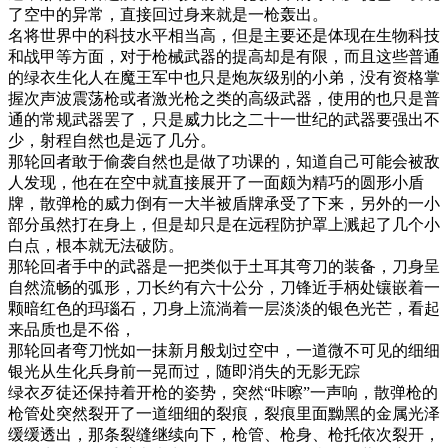
了空中的异常，直接回过身来就是一枪轰出。
名将世界中的科技水平相当高，但是主要还是体现在生物科技
和战甲等方面，对于枪械武器的提高却是有限，而且这些普通
的绿衣生化人在魔王军中也只是炮灰级别的小弟，没有资格掌
握次声波震荡枪或者激光枪之类的高级武器，使用的也只是普
通的常规武器罢了，只是威力比之二十一世纪的武器要强出不
少，射程自然也是远了几分。
那轮回者敢于偷袭自然也是做了功课的，知道自己可能会被敌
人发现，他在在空中就直接展开了一面颇为精巧的圆形小盾
牌，散弹枪的威力倒有一大半被盾牌承受了下来，另外的一小
部分虽然打在身上，但是却只是在远程防护罩上溅起了几个小
白点，根本就无法破防。
那轮回者手中的武器是一把类似于土耳其弯刀的装备，刀身呈
自然流畅的弧形，刀长约有六十公分，刀锋近手柄处镶嵌着一
颗暗红色的玛瑙石，刀身上流淌着一层淡淡的银色光芒，看起
来品质也是不俗，
那轮回者弯刀恍如一抹新月般划过空中，一道微不可见的细细
银光从生化兵身前一晃而过，随即消失的无影无踪
绿衣歹徒还保持着开枪的姿势，突然“咔嚓”一声响，散弹枪的
枪管处突然裂开了一道细细的裂痕，裂痕里面黝黑的金属光泽
缓缓透出，那条裂缝继续向下，枪管、枪身、枪托依次裂开，