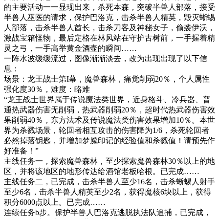
的主要活动一一显现出来，杀死本森，突破半兽人部落，接受
半兽人巫医的请求，保护巴洛克，击杀半兽人精英，毁灭蜥蜴
人部落，击杀半兽人酋长，击杀刀客及神秘女子，偷袭伊沃，
激战宝箱怪物，最后定格在林风站在守护古树前，一手握着精
灵之弓，一手高举黄金酒壶的瞬间……
一阵水波缓缓流过，图像渐渐淡去，改为出现出现了以下信
息：
场景：龙王战士第I幕，魔兽森林，痛觉削弱20％，个人属性
强化度30％，难度：略难
“龙王战士世界属于传说魔法类世界，近身格斗、冷兵器、普
通热武器伤害无削弱，热武器削弱20％，超时代热武器伤害效
果削弱40％，东方法术及传说魔法类伤害效果增加10％。本世
界为杀戮场景，轮回者相互攻击的伤害降为1/6，杀死轮回者
必然掉落钥匙，并增加梦魇印记的经验值和杀戮值！请预先作
好准备！”
主线任务一，探索魔兽森林，至少探索魔兽森林30％以上的地
区，并将该地区的地形传达给酒馆老板哈根。已完成……
主线任务二，已完成，击杀半兽人至少16名，击杀蜥蜴人射手
至少6名，击杀半兽人精英至少2名，获得魔核6块以上，获得
积分6000点以上。已完成……
连续任务b步。保护半兽人巴洛克逃脱执法队追捕，已完成，