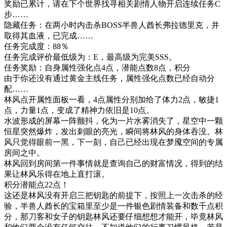
奖励已累计，请在下个世界找寻相关剧情人物开启连续任务C
步……
隐藏任务：在两小时内击杀BOSS半兽人酋长弗拉德里克，并
取得其血液，已完成……
任务完成度：88％
任务完成评价最低级为：E，最高级为完美SSS。
任务奖励：自身属性强化点4点，潜能点数8点，积分
由于你还没有通过黄金主线任务，属性强化点数已经自动分
配……
林风点开属性面板一看，4点属性分别加给了体力2点，敏捷1
点，力量1点，变成了精神力依旧是10点。
水波形成的屏幕一阵颤抖，化为一片水雾消失了，星空中一颗
恒星突然爆炸，发出刺眼的亮光，瞬间将林风的身体吞没。林
风只觉得眼前一黑，下一刻，自己已经出现在梦魇空间的专属
房间之中。
林风回到房间第一件事情就是查询自己的财富情况，得到的结
果让林风乐得在地上直打滚。
积分潜能点22点！
这还是林风没有开启三把钥匙的前提下，按照上一次击杀的经
验，半兽人酋长的宝箱里至少是一件银色剧情装备和数千点积
分，那刀客和女子的钥匙林风还要仔细想想才能开，毕竟林风