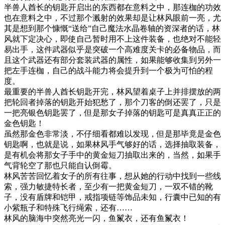
半兽人酋长的钥匙开启出的东西都在意料之中，那连枷的功效
也在意料之中，不过那个溅射的效果却是让林风眼前一亮，尤
其是想到那个慷慨“送给”自己魔法水晶卷轴的资深者的话，林
风就下定决心，即使自己暂时用不上这件装备，也绝对不能轻
易出手，这件武器似乎是突破一个高难度关卡的必备物品，而
且这个武器还有部分套装武器的属性，如果能够收集到另外一
把左手连枷，自己的战斗能力将会提升到一个极为可怕的程
度。
最重要的半兽人酋长钥匙开完，林风望着桌子上并排摆放的两
把轮回者掉落的钥匙开始犯愁了，那个刀客的倒还罢了，只是
一把亮银色钥匙罢了，但是那女子掉落的钥匙可是真真正正的
金色钥匙！
虽然那金色非常淡，不仔细看都难以发现，但是那毕竟是金色
钥匙啊，也就是说，如果林风手气够好的话，选择抽取装备，
是有机会将那女子手中的黄金短刀抽取出来的，当然，如果手
气背轮空了那也只能自认倒霉。
林风苦苦回忆着女子的所有往事，想从她的行动中找到一些线
索，强力敏捷特长者，至少有一把黄金短刀，一双不错的靴
子，没有盾牌和铠甲，戒指项链等饰品未知，行囊中已知的有
小紫瓶子和特殊飞行绳索，还有……
林风的脑海中突然亮光一闪，鱼鬣衣，还有鱼鬣衣！