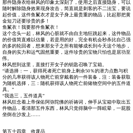
那件隐身衣给林风的印象太深刻了，使用之后直接隐身，可以
随时解除隐身效果现身攻击，简直就是刺客的不二法宝，要说
起价值，这件鱼鬣衣才是女子身上最贵重的物品，比起那把黄
金短刀还要珍贵的多！
鱼鬣衣！我要那件鱼鬣衣！
这个念头一起，林风的心脏就不由自主地狂跳起来，这件物品
的价值简直难以估量，若是用的好，完全有机会秒杀比自己强
的多的轮回者，想来那女子之所有能够成长到今天这个地步，
自身的实力和运气固然重要，这件珍贵的宝物只怕也是居功至
伟。
林风想到这里，直接打开女子的钥匙召唤了宝箱。
“请选择：一，获得死者死亡前身上剩余50％的潜力点数与积
分的几率获得该人物死亡前穿戴着的一件装备，注：装备获取
为随机选择，三：随机获得该人物死亡前储物空间中的五件道
具。”
“我选三，五件道具”
林风狂念着上帝保佑阿弥陀佛的祈祷词，伸手从宝箱中取出五
件物品，看清那五件东西，林风只觉得脑中一阵眩晕，一屁股
坐倒在沙发上……
第五十四章 收废品