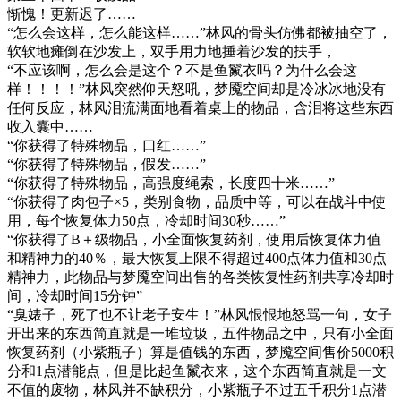
惭愧！更新迟了……
“怎么会这样，怎么能这样……”林风的骨头仿佛都被抽空了，
软软地瘫倒在沙发上，双手用力地捶着沙发的扶手，
“不应该啊，怎么会是这个？不是鱼鬣衣吗？为什么会这
样！！！！”林风突然仰天怒吼，梦魇空间却是冷冰冰地没有
任何反应，林风泪流满面地看着桌上的物品，含泪将这些东西
收入囊中……
“你获得了特殊物品，口红……”
“你获得了特殊物品，假发……”
“你获得了特殊物品，高强度绳索，长度四十米……”
“你获得了肉包子×5，类别食物，品质中等，可以在战斗中使
用，每个恢复体力50点，冷却时间30秒……”
“你获得了B＋级物品，小全面恢复药剂，使用后恢复体力值
和精神力的40％，最大恢复上限不得超过400点体力值和30点
精神力，此物品与梦魇空间出售的各类恢复性药剂共享冷却时
间，冷却时间15分钟”
“臭婊子，死了也不让老子安生！”林风恨恨地怒骂一句，女子
开出来的东西简直就是一堆垃圾，五件物品之中，只有小全面
恢复药剂（小紫瓶子）算是值钱的东西，梦魇空间售价5000积
分和1点潜能点，但是比起鱼鬣衣来，这个东西简直就是一文
不值的废物，林风并不缺积分，小紫瓶子不过五千积分1点潜