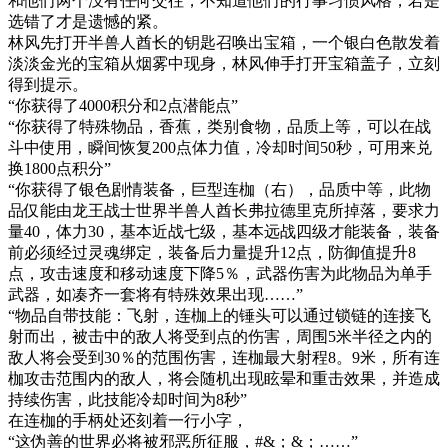
和他们两个没有任何交往，不知道他们的行事习惯风格，若是
选错了才是遗憾的紧。
林风先打开半兽人酋长的钥匙召唤出宝箱，一个银白色散发着
淡淡金光的宝箱从烟雾中现身，林风伸手打开宝箱盖子，立刻
得到提示。
“你获得了4000积分和2点潜能点”
“你获得了特殊物品，香蕉，类别食物，品质上等，可以在战
斗中使用，瞬间恢复200点体力值，冷却时间50秒，可用来兑
换1800点积分”
“你获得了银色剧情装备，巨型连枷（右），品质中等，此物
品仅能由龙王战士世界半兽人酋长弗拉德里克所掉落，要求力
量40，体力30，基本近战七级，基本远战四级才能装备，装备
前必须经过灵魂绑定，装备后力量提升12点，防御值提升8
点，攻击速度和移动速度下降5％，武器伤害为此物品为单手
武器，如凑齐一套将有特殊效果出现……”
“物品自带技能：飞射，连枷上的锤头可以通过锁链的连接飞
射而出，被击中的敌人将受到点的伤害，周围5米半径之内的
敌人将会受到30％的范围伤害，连枷最大射程8。9米，所有连
枷攻击范围内的敌人，将会随机出现眩晕和重击效果，并造成
持续伤害，此技能冷却时间为8秒”
在连枷的手柄处还刻着一行小字，
“这伪善的世界必将被邪恶所征服，#&；&；……”