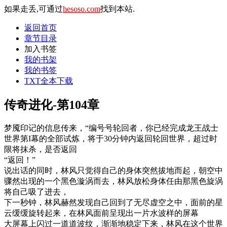
如果走丢,可通过
hesoso.com
找到本站.
返回首页
章节目录
加入书签
我的书架
我的书签
TXT全本下载
传奇进化-第104章
梦魇印记的信息传来，“编号号轮回者，你已经完成龙王战士
世界第I幕的全部试炼，将于30分钟内返回轮回世界，超过时
限将抹杀，是否返回
“返回！”
说出话的同时，林风只觉得自己的身体突然拔地而起，朝空中
骤然出现的一个黑色漩涡而去，林风放松身体任由那黑色旋涡
将自己吸了进去，
下一秒钟，林风赫然发现自己回到了无尽虚空之中，面前的星
云缓缓旋转起来，在林风面前呈现出一片水波样的屏幕
大屏幕上闪过一道道波纹，渐渐地稳定下来，林风在这个世界