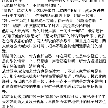
超级BT的字—— “我要是性功能强一定把他祖宗十九
代能操的都操了，不能操的都阉了。”
“哈哈”，瑞洁大笑，这比平常自己骂的牛B多了，然后发过去
一行更牛B的字——你操的话记得叫上我，咱两一起操。
“好，一言为定！这样骂不过瘾，你开语音，我骂给你听。”
“好”，瑞洁几乎没想就答应了对方，真是年少轻狂啊！
然后两人开始骂，骂的酣畅淋漓，一句比一句BT，最后连什
么“割了他的根喂恐龙”，“恐龙都嫌腥”的对话都弄出来，要多
恶心有多恶心的话，两人却说的不亦乐乎，而且是在网吧，两
人就这么大喊大叫的对骂，根本不理会其他网迷朋友们的感
受。
瑞洁听的出来，对方也和自己一样在网吧，也是年少轻狂，也
是典型的愤青一个，只是嘛，声音还蛮好听，听对方说话就跟
喝了绿茶似的，清新爽感。
从对骂中瑞洁知道对方也是在读大一，不过人家学的可是音
乐，那个被操来操去的教授布置的是填词，很呆板，模式化的
那种，所以他也不屑一顾，还有一点不一样的是对方不是摔门
而是直接把教授的书擦了把鞋子就啪地丢到垃圾筒里扬长而
去。
瑞洁听到这点的时候三呼“偶像”做顶礼膜拜状，扭捏地拜了半
天才发现两人又没开视频，再做出五体投地崇拜的样子对方也
看不到。