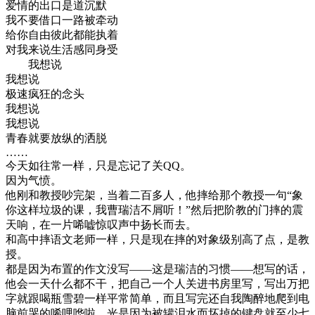
爱情的出口是道沉默
我不要借口一路被牵动
给你自由彼此都能执着
对我来说生活感同身受
我想说
我想说
极速疯狂的念头
我想说
我想说
青春就要放纵的洒脱
……
今天如往常一样，只是忘记了关QQ。
因为气愤。
他刚和教授吵完架，当着二百多人，他摔给那个教授一句“象
你这样垃圾的课，我曹瑞洁不屑听！”然后把阶教的门摔的震
天响，在一片唏嘘惊叹声中扬长而去。
和高中摔语文老师一样，只是现在摔的对象级别高了点，是教
授。
都是因为布置的作文没写——这是瑞洁的习惯——想写的话，
他会一天什么都不干，把自己一个人关进书房里写，写出万把
字就跟喝瓶雪碧一样平常简单，而且写完还自我陶醉地爬到电
脑前哭的唏哩哗啦，光是因为被罐泪水而坏掉的键盘就至少七