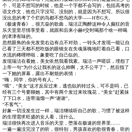
个，可是不想写的时候，他是一个字都不会写的，包括高考的
语文作文，他也只字没写。没别的，就是因为不想写。所以很
没出息的考了个烂的鸟都不想鸟的大学——H市G大。
《极速青春》，很亢奋的歌曲，瑞洁正陶醉这种令人癫狂的音
乐天堂里尽情享受着，就跟和后来小赫#交时喝那个啥一样喝
的津津有味的。
忽然眼角的余光发觉右边有点不对劲，一转头才发现一能让自
己看了三天都不想吃饭的眼镜女在失魂落魄地盯着自己看，口
水流的稀哩哗啦，象要吃了自己似的。
发现瑞洁在看她，美女依然我看我素。瑞洁一声嗟叹，埋怨了
上帝一句“为什么让我长的这么帅啊，太不公平了”，然后指了
一下她的屏幕，露出不耐烦的表情：
“嗨，同学，你的号有人。”
“哦”，“美女”这才反应过来，逃也似的转过头，可不是吗，已
经有三个号要聊她，其中有两个发过来玫瑰花，“美女”赶紧抹
了下口水，连带滋馏一声“谢谢”。
“不客气”。
好象一切没发生过一样，瑞洁继续听自己的歌，习惯了被这样
的生理需求旺盛的女人看，没什么。
瑞洁很快再次进入音乐的天堂，堕落在极速的世界里……
一遍一遍没完没了的听，很特别，男孩喜欢的歌很青春，听的