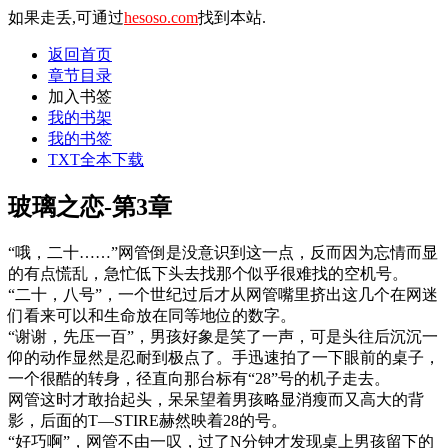
如果走丢,可通过
hesoso.com
找到本站.
返回首页
章节目录
加入书签
我的书架
我的书签
TXT全本下载
玻璃之恋-第3章
“哦，二十……”网管倒是没意识到这一点，反而因为忘情而显
的有点慌乱，急忙低下头去找那个似乎很难找的空机号。
“二十，八号”，一个世纪过后才从网管嘴里挤出这几个在网迷
们看来可以和生命放在同等地位的数字。
“谢谢，先压一百”，男孩好象是笑了一声，可是头往后沉沉一
仰的动作显然是忍耐到极点了。手迅速拍了一下眼前的桌子，
一个很酷的转身，径直向那台标有“28”号的机子走去。
网管这时才敢抬起头，呆呆望着男孩略显消瘦而又高大的背
影，后面的T—STIRE赫然映着28的号。
“好巧啊”，网管不由一叹，过了N分钟才发现桌上男孩留下的