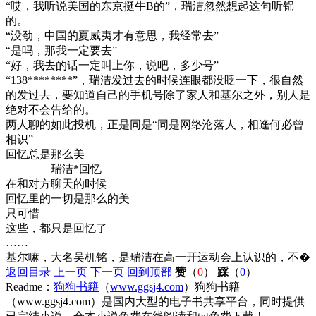
“哎，我听说美国的东京挺牛B的”，瑞洁忽然想起这句听铞
的。
“没劲，中国的夏威夷才有意思，我经常去”
“是吗，那我一定要去”
“好，我去的话一定叫上你，说吧，多少号”
“138********”，瑞洁发过去的时候连眼都没眨一下，很自然
的发过去，要知道自己的手机号除了家人和基尔之外，别人是
绝对不会告给的。
两人聊的如此投机，正是同是“同是网络沦落人，相逢何必曾
相识”
回忆总是那么美
瑞洁*回忆
在和对方聊天的时候
回忆里的一切是那么的美
只可惜
这些，都只是回忆了
……
基尔嘛，大名吴机铭，是瑞洁在高一开运动会上认识的，不�
返回目录
上一页
下一页
回到顶部
赞
（
0
）
踩
（
0
）
Readme：
狗狗书籍
（
www.ggsj4.com
）狗狗书籍
（www.ggsj4.com）是国内大型的电子书共享平台，同时提供