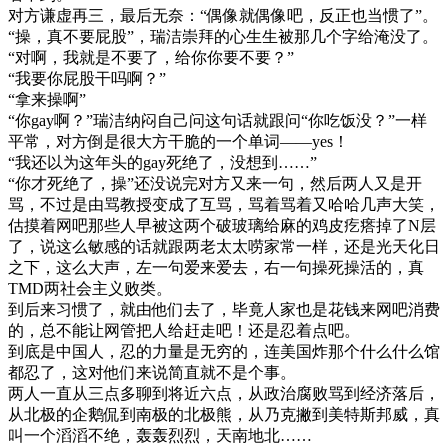
对方谦虚再三，最后无奈：“偶像就偶像吧，反正也当惯了”。
“操，真不要屁股”，瑞洁崇拜的心生生被那几个字给淹没了。
“对啊，我就是不要了，给你你要不要？”
“我要你屁股干吗啊？”
“拿来操啊”
“你gay啊？”瑞洁纳闷自己问这句话就跟问“你吃饭没？”一样
平常，对方倒是很大方干脆的一个单词——yes！
“我还以为这年头的gay死绝了，没想到……”
“你才死绝了，操”还没说完对方又来一句，然后两人又是开
骂，不过是由骂教授变成了互骂，骂着骂着又哈哈几声大笑，
估摸着网吧那些人早被这两个破玻璃给麻的鸡皮疙瘩掉了N层
了，说这么敏感的话就跟两老太太唠家常一样，还是光天化日
之下，这么大声，左一句爱来爱去，右一句操死操活的，真
TMD两社会主义败类。
到后来习惯了，就由他们去了，毕竟人家也是花钱来网吧消费
的，总不能让网管把人给赶走吧！还是忍着点吧。
到底是中国人，忍的力量是无穷的，连美国炸那个什么什么馆
都忍了，这对他们来说简直就不是个事。
两人一直从三点多聊到将近六点，从政治腐败骂到经济落后，
从北极的企鹅侃到南极的北极熊，从乃克撇到美特斯邦威，真
叫一个滔滔不绝，轰轰烈烈，天南地北……