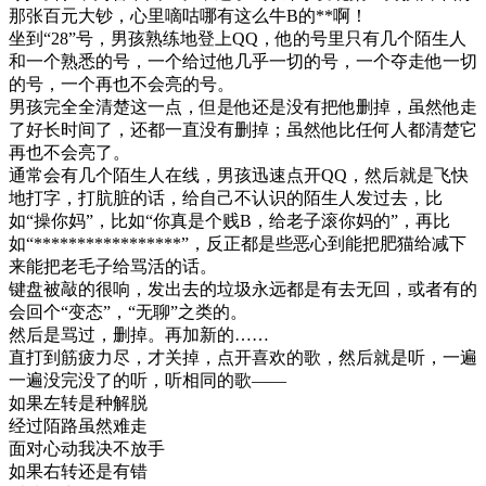
那张百元大钞，心里嘀咕哪有这么牛B的**啊！
坐到“28”号，男孩熟练地登上QQ，他的号里只有几个陌生人
和一个熟悉的号，一个给过他几乎一切的号，一个夺走他一切
的号，一个再也不会亮的号。
男孩完全全清楚这一点，但是他还是没有把他删掉，虽然他走
了好长时间了，还都一直没有删掉；虽然他比任何人都清楚它
再也不会亮了。
通常会有几个陌生人在线，男孩迅速点开QQ，然后就是飞快
地打字，打肮脏的话，给自己不认识的陌生人发过去，比
如“操你妈”，比如“你真是个贱B，给老子滚你妈的”，再比
如“*****************”，反正都是些恶心到能把肥猫给减下
来能把老毛子给骂活的话。
键盘被敲的很响，发出去的垃圾永远都是有去无回，或者有的
会回个“变态”，“无聊”之类的。
然后是骂过，删掉。再加新的……
直打到筋疲力尽，才关掉，点开喜欢的歌，然后就是听，一遍
一遍没完没了的听，听相同的歌——
如果左转是种解脱
经过陌路虽然难走
面对心动我决不放手
如果右转还是有错