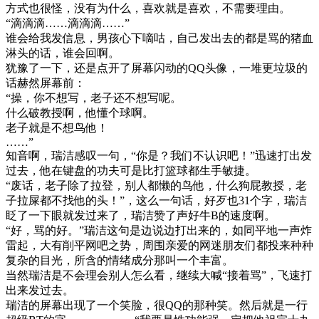
方式也很怪，没有为什么，喜欢就是喜欢，不需要理由。
“滴滴滴……滴滴滴……”
谁会给我发信息，男孩心下嘀咕，自己发出去的都是骂的猪血
淋头的话，谁会回啊。
犹豫了一下，还是点开了屏幕闪动的QQ头像，一堆更垃圾的
话赫然屏幕前：
“操，你不想写，老子还不想写呢。
什么破教授啊，他懂个球啊。
老子就是不想鸟他！
……”
知音啊，瑞洁感叹一句，“你是？我们不认识吧！”迅速打出发
过去，他在键盘的功夫可是比打篮球都生手敏捷。
“废话，老子除了拉登，别人都懒的鸟他，什么狗屁教授，老
子拉屎都不找他的头！”，这么一句话，好歹也31个字，瑞洁
眨了一下眼就发过来了，瑞洁赞了声好牛B的速度啊。
“好，骂的好。”瑞洁这句是边说边打出来的，如同平地一声炸
雷起，大有削平网吧之势，周围亲爱的网迷朋友们都投来种种
复杂的目光，所含的情绪成分那叫一个丰富。
当然瑞洁是不会理会别人怎么看，继续大喊“接着骂”，飞速打
出来发过去。
瑞洁的屏幕出现了一个笑脸，很QQ的那种笑。然后就是一行