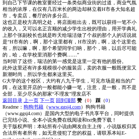
到自己下节课的教室要经过一条类似商业街的过道，商业气氛
相当的浓厚，在仅有几百米长的两边却林立着H市各大知名超
市，专卖店，餐厅的许多分店。
这也正是校方高明之处，将店面租出去，既可以获得一笔不小
的收入，又可以名正言顺的减少学生出校的理由，用开学典礼
上那个张副校长也就是昨天给瑞洁做了个叔的那个人的话说就
是“H市有的，啊，那个这里都有，H市没的，啊，这个这里也
有，所以嘛，啊，那个希望同学们呐，那个，呐，以后尽可能
的，哈，在学校里消那个费啊……”
当时听了这些，瑞洁的第一感觉是这里一定有他的股份。
此外这里还有许多规模很小的服装店，卖的衣服一般既便宜又
新潮时尚，所以学生都来这里买。
G大学的这个校区，大约有八九千学生，可见市场是相当的广
阔，在这里开店的一般都能小赚一笔，注意，是一般，而不是
全部，至少尽头的那家“不理发”理发店不
返回目录
上一页
下一页
回到顶部
赞
（
0
）
踩
（
0
）
Readme：
狗狗书籍
（
www.ggsj4.com
）狗狗书籍
（www.ggsj4.com）是国内大型的电子书共享平台，同时提供
已完结小说、全本小说免费在线阅读和txt免费下载！
关于版权声明：本站所有小说由网友自主上传，小说版权归其
合法所有者所有，如无意侵犯了您的权益，请联系本站E-