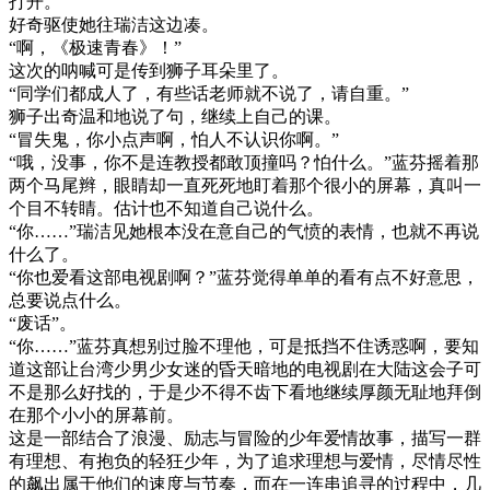
打开。
好奇驱使她往瑞洁这边凑。
“啊，《极速青春》！”
这次的呐喊可是传到狮子耳朵里了。
“同学们都成人了，有些话老师就不说了，请自重。”
狮子出奇温和地说了句，继续上自己的课。
“冒失鬼，你小点声啊，怕人不认识你啊。”
“哦，没事，你不是连教授都敢顶撞吗？怕什么。”蓝芬摇着那
两个马尾辫，眼睛却一直死死地盯着那个很小的屏幕，真叫一
个目不转睛。估计也不知道自己说什么。
“你……”瑞洁见她根本没在意自己的气愤的表情，也就不再说
什么了。
“你也爱看这部电视剧啊？”蓝芬觉得单单的看有点不好意思，
总要说点什么。
“废话”。
“你……”蓝芬真想别过脸不理他，可是抵挡不住诱惑啊，要知
道这部让台湾少男少女迷的昏天暗地的电视剧在大陆这会子可
不是那么好找的，于是少不得不齿下看地继续厚颜无耻地拜倒
在那个小小的屏幕前。
这是一部结合了浪漫、励志与冒险的少年爱情故事，描写一群
有理想、有抱负的轻狂少年，为了追求理想与爱情，尽情尽性
的飙出属于他们的速度与节奏，而在一连串追寻的过程中，几