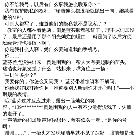
“你不给我号，以后有什么事我怎么联系你？”
“我有保护隐私的权利。”瑞洁连头都没抬就抛出一句，继续看
他的MP4。
“可别人都写了，难道他们的隐私就不是隐私了？”
一教室的人都在看他两，倒是蓝芬脸都涨红了，理不屈词却没
了，最后还是用了那个阳光灿烂的理由：“就是为了以后方便
班级管理也得留下啊”。
“你是我什么人啊，凭什么要知道我的手机号。”
“你……”
蓝芬差点没哭出来，倒是围观的一帮人大有要起哄的苗头。
瑞洁也好象发觉了什么，站起来，嘴角往上一扬：
“手机号多少？”
“我要你的，你怎么又问我？”蓝芬带着惊讶和不解问。
“你给我好我打给你啊！难道要别人听到你才开心啊！”——不
耐烦的表情。
“哦”蓝芬这才反应过来，露出一脸灿烂的笑
容，“139********”倒是围观的人中有不少觉得没戏了，失望
的走开了。
一声清新的和炫铃声轻轻想起，蓝芬低头一看，“是你的号
啊！”
“谢谢……”，一抬头才发现瑞洁早就不见了踪影，眼前却是班