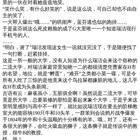
里的一伙在对着她兹兹地笑。
“笑什么笑，有什么好笑的”，说是这么说，可自己却也不由自
主的笑了。
一大帮人爆出“哦……”的哄闹声，蓝芬逃也似的跑掉……
于是蓝芬就这么死皮赖脸的成了G大里唯一一个知道瑞洁现行
手机号的人。
……
“明白，谢了”瑞洁发现这女生一说就没完没了，于是随便找了
一句打断，赶紧挂掉。
这是一所一般的大学，没有人知道为什么瑞洁会来这个俗称的
二流大学，对瑞洁家庭背景知晓一二的都很清楚凭曹家在H市
的名望，地位，就是“孵蛋”，“难开”之类都小菜一碟，可是令
所有人吃了三惊的是他竟来这个鸟拉屎都嫌脏的地儿，这几乎
在H市成为头条新闻。
古语有云：麻雀虽小，五脏俱全啊！虽然说是二流大学，可毕
竟是所大学，总要装修的那怕是看起来象个大学，于是乎来这
里明显感到与高中不一样了，就比如说瑞洁现在要去的阶梯教
室大的能容纳190只牛和10头羊，一群笨到会说鸦片战争爆发
于1804年的牛和十头温顺的十分稀有的羊。哦，对了，还有一
条很大的狮子，会吐火吸血的狮子，这条狮子就是传说中的教
授，很牛B的教授。
怪 哉！