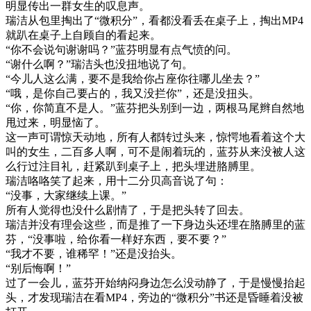
明显传出一群女生的叹息声。
瑞洁从包里掏出了“微积分”，看都没看丢在桌子上，掏出MP4
就趴在桌子上自顾自的看起来。
“你不会说句谢谢吗？”蓝芬明显有点气愤的问。
“谢什么啊？”瑞洁头也没扭地说了句。
“今儿人这么满，要不是我给你占座你往哪儿坐去？”
“哦，是你自己要占的，我又没拦你”，还是没扭头。
“你，你简直不是人。”蓝芬把头别到一边，两根马尾辫自然地
甩过来，明显恼了。
这一声可谓惊天动地，所有人都转过头来，惊愕地看着这个大
叫的女生，二百多人啊，可不是闹着玩的，蓝芬从来没被人这
么行过注目礼，赶紧趴到桌子上，把头埋进胳膊里。
瑞洁咯咯笑了起来，用十二分贝高音说了句：
“没事，大家继续上课。”
所有人觉得也没什么剧情了，于是把头转了回去。
瑞洁并没有理会这些，而是推了一下身边头还埋在胳膊里的蓝
芬，“没事啦，给你看一样好东西，要不要？”
“我才不要，谁稀罕！”还是没抬头。
“别后悔啊！”
过了一会儿，蓝芬开始纳闷身边怎么没动静了，于是慢慢抬起
头，才发现瑞洁在看MP4，旁边的“微积分”书还是昏睡着没被