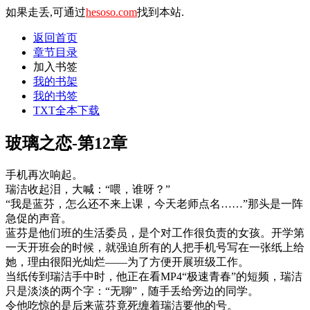
如果走丢,可通过
hesoso.com
找到本站.
返回首页
章节目录
加入书签
我的书架
我的书签
TXT全本下载
玻璃之恋-第12章
手机再次响起。
瑞洁收起泪，大喊：“喂，谁呀？”
“我是蓝芬，怎么还不来上课，今天老师点名……”那头是一阵
急促的声音。
蓝芬是他们班的生活委员，是个对工作很负责的女孩。开学第
一天开班会的时候，就强迫所有的人把手机号写在一张纸上给
她，理由很阳光灿烂——为了方便开展班级工作。
当纸传到瑞洁手中时，他正在看MP4“极速青春”的短频，瑞洁
只是淡淡的两个字：“无聊”，随手丢给旁边的同学。
令他吃惊的是后来蓝芬竟死缠着瑞洁要他的号。