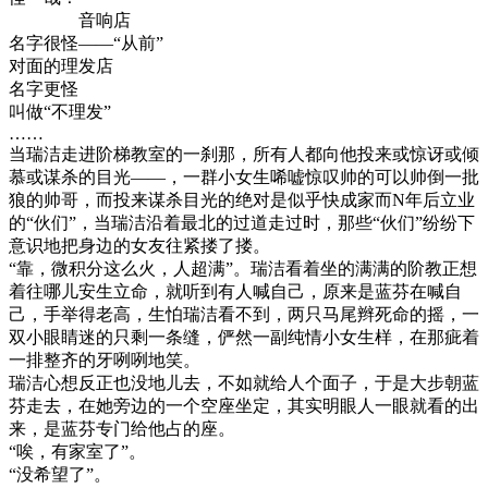
音响店
名字很怪——“从前”
对面的理发店
名字更怪
叫做“不理发”
……
当瑞洁走进阶梯教室的一刹那，所有人都向他投来或惊讶或倾
慕或谋杀的目光——，一群小女生唏嘘惊叹帅的可以帅倒一批
狼的帅哥，而投来谋杀目光的绝对是似乎快成家而N年后立业
的“伙们”，当瑞洁沿着最北的过道走过时，那些“伙们”纷纷下
意识地把身边的女友往紧搂了搂。
“靠，微积分这么火，人超满”。瑞洁看着坐的满满的阶教正想
着往哪儿安生立命，就听到有人喊自己，原来是蓝芬在喊自
己，手举得老高，生怕瑞洁看不到，两只马尾辫死命的摇，一
双小眼睛迷的只剩一条缝，俨然一副纯情小女生样，在那疵着
一排整齐的牙咧咧地笑。
瑞洁心想反正也没地儿去，不如就给人个面子，于是大步朝蓝
芬走去，在她旁边的一个空座坐定，其实明眼人一眼就看的出
来，是蓝芬专门给他占的座。
“唉，有家室了”。
“没希望了”。