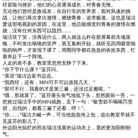
经冒险与挫折，他们的心灵逐渐成长，对青春无悔。
无论他们曾经是敌或友，在自行车的世界里，面对风速的挑
战，让他们再次拿出激情，燃烧青春，追求极速。这也是瑞洁
爱这部电视剧的原因，在这里，他总能感觉到青春的激情在燃
烧，没有任何东西可以阻挡……
瑞洁笑了笑，没再说什么，两人就这么杵在那屏幕前失魂落
魄，不时发出咯咯的笑声，第五集刚开始，就听见四周噼里啪
啦的响声，才发现下课了，周围同学都在急急的收拾东西，忙
着奔赴下一个阵地。
人走的差不多，教室里忽然安静了下来。
“你下节什么课？”蓝芬问。
“英语”瑞洁边装书边说。
“我西经，还有，MP4可不可以借我几天。”
“那可不行，我看的才是第三遍，还没过足瘾呢。”
“哦，那就算了。”蓝芬垂头丧气地低下头，忽然眼前一亮，一
把抢过瑞洁手中的MP4就跑，丢下一句：“敬雪碧不喝喝罚雪
碧，自找的，都看三遍了还看，哼！”。
“你……”瑞洁大喊一声，可当他急急挎上包，追出教室早就不
见蓝芬的影儿了。
外边阳光灿烂的照在瑞洁浅黄的运动衣上，显的更加阳刚朝
气。