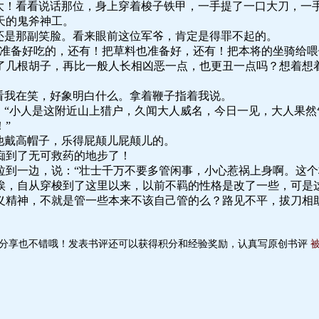
好大！看看说话那位，身上穿着梭子铁甲，一手提了一口大刀，一
天的鬼斧神工。
还是那副笑脸。看来眼前这位军爷，肯定是得罪不起的。
们准备好吃的，还有！把草料也准备好，还有！把本将的坐骑给喂
了几根胡子，再比一般人长相凶恶一点，也更丑一点吗？想着想着
看我在笑，好象明白什么。拿着鞭子指着我说。
。“小人是这附近山上猎户，久闻大人威名，今日一见，大人果
”
他戴高帽子，乐得屁颠儿屁颠儿的。
痴到了无可救药的地步了！
拉到一边，说：“壮士千万不要多管闲事，小心惹祸上身啊。这个
唉，自从穿梭到了这里以来，以前不羁的性格是改了一些，可是
义精神，不就是管一些本来不该自己管的么？路见不平，拔刀相
分享也不错哦！发表书评还可以获得积分和经验奖励，认真写原创书评