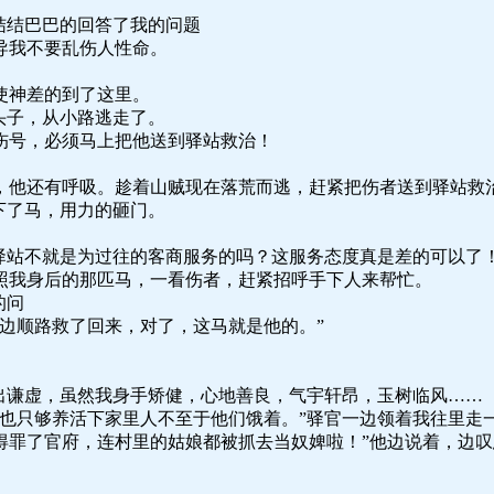
结结巴巴的回答了我的问题
导我不要乱伤人性命。
。
使神差的到了这里。
头子，从小路逃走了。
伤号，必须马上把他送到驿站救治！
有呼吸。趁着山贼现在落荒而逃，赶紧把伤者送到驿站救治
下了马，用力的砸门。
驿站不就是为过往的客商服务的吗？这服务态度真是差的可以了
照我身后的那匹马，一看伤者，赶紧招呼手下人来帮忙。
的问
边顺路救了回来，对了，这马就是他的。”
出谦虚，虽然我身手矫健，心地善良，气宇轩昂，玉树临风……
也只够养活下家里人不至于他们饿着。”驿官一边领着我往里走
得罪了官府，连村里的姑娘都被抓去当奴婢啦！”他边说着，边叹