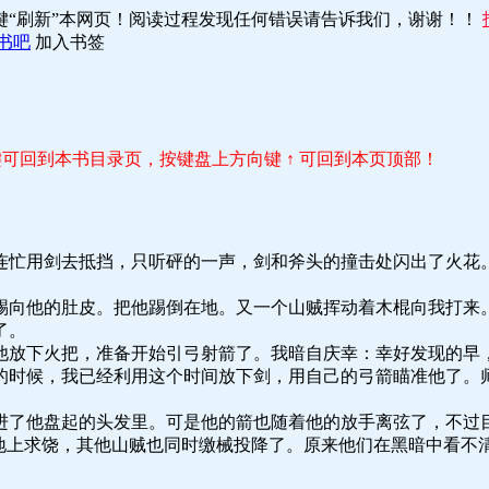
键“刷新”本网页！阅读过程发现任何错误请告诉我们，谢谢！！
书吧
加入书签
r 键可回到本书目录页，按键盘上方向键 ↑ 可回到本页顶部！
连忙用剑去抵挡，只听砰的一声，剑和斧头的撞击处闪出了火花
踢向他的肚皮。把他踢倒在地。又一个山贼挥动着木棍向我打来
了。
他放下火把，准备开始引弓射箭了。我暗自庆幸：幸好发现的早
的时候，我已经利用这个时间放下剑，用自己的弓箭瞄准他了。
进了他盘起的头发里。可是他的箭也随着他的放手离弦了，不过
在地上求饶，其他山贼也同时缴械投降了。原来他们在黑暗中看不