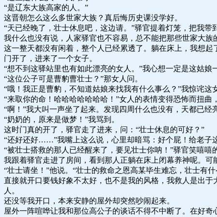
“是辽东大族高家的人。”
这晋朝怎么这么多世家大族？真后悔历史课没学好。
“天已经晚了，壮士休息吧，这边请。”驿官提着灯笼，把我带
我什么也没有说，人家驿官也不容易，总不能把那些世家大族
这一整天都没有闲着，整个人已经累透了。躺在床上，我想起
门开了，进来了一个女子。
“想不到这驿站里也有如此漂亮的女人。”我心想一定是这姑娘
“这位公子可是曹豹曹壮士？”那女人问。
“哦！我正是曹豹，不知道姑娘来找我有什么事么？”我惊诧这
“来取你的命！哈哈哈哈哈哈哈！”女人的表情变得恐怖而扭曲
“啊！”我大叫一声坐了起来。发现四周什么也没有，天都已经
“奶奶的，原来是做梦！”我骂到。
这时门真的开了，驿官走了进来，问：“壮士休息的可好？”
“还好还好……”我嘴上这么说，心里却暗骂：好个屁！给老子
“被壮士搭救的那人已经醒来了，要见壮士你呐！”驿官笑嘻嘻
我跟着驿官走进了房间，看到那人正躺在床上闭幕养神呢。可
“壮士请坐！”他说。“壮士的救命之恩高某毕生难忘，壮士有
直接就开口要钱好象不太好，也不是我的风格，我救人是出于
人。
还没等我开口，本来安静的屋外却突然吵闹起来。
屋外一阵喧哗让我和那位高公子的谈话不得不中断了。在好奇