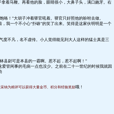
手拿着马鞭。再看他的脸，眼睛很小，大鼻子头，满口龅牙。右
饱咯！”大胡子冲着驿官吼着。驿官只好照他的吩咐去做。
，我一个不小心“扑哧”的笑了出来。笑得是这家伙明明是一个
然气度不凡，名不虚传。小人觉得能见到大人这样的猛士真是三
林县尉可是本县的一霸啊。惹不起，惹不起啊！”
这爱管闲事的毛病一点也没少。之前在二十一世纪的时候我就因
助
哦！
被采纳为精评可以获得大量金币、积分和经验奖励