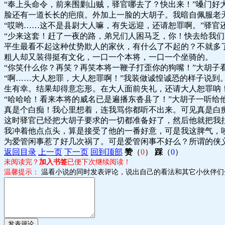
“奉上头命令，前来围剿山贼，驿官哪去了？快出来！”嗓门
脸还有一道长长的疤痕。外加上一脸的大胡子。我暗自佩服老
“哎哟……这不是县尉大人嘛，有失远迎，还请恕罪啊。”驿官
“少来这套！赶了一夜的路，弟兄们人困马乏，你！快去给我
平生最看不起这种仗势欺人的家伙，有什么了不起的？不就多
粗人却又装得挺有文化，一口一个本将，一口一个坐骑的。
“你笑什么你？再笑？再笑本将一鞭子打歪你的狗嘴！”大胡子
“啊……大人恕罪，大人恕罪啊！”我装做诚惶诚恐的样子说到
生有幸。结果却得意忘形。在大人面前失礼，还请大人恕罪呐！
“哈哈哈！看来本将的威名已是遍播东沓县了！”大胡子一听给
真是个白痴！我心里想着，连我骂你都听不出来。可见真是白
这时驿官已经把大胡子要求的一切都准备好了，然后他就把我
我冲着他点点头，算是接受了他的一番好意，可是我这脾气，
为爱管闲事惹了好几次祸了。可是爱管闲事不好么？所谓的侠
返回目录
上一页
下一页
回到顶部
赞
（
0
）
踩
（
0
）
未阅读完？
加入书签
已便下次继续阅读！
温馨提示：
温看小说的同时发表评论，说出自己的看法和其它小伙伴们