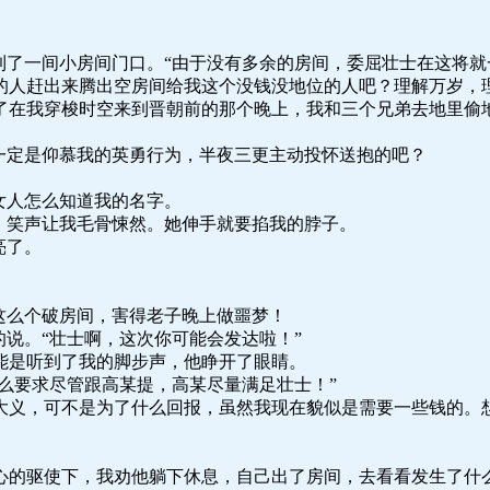
到了一间小房间门口。“由于没有多余的房间，委屈壮士在这将就
的人赶出来腾出空房间给我这个没钱没地位的人吧？理解万岁，
了在我穿梭时空来到晋朝前的那个晚上，我和三个兄弟去地里偷
一定是仰慕我的英勇行为，半夜三更主动投怀送抱的吧？
女人怎么知道我的名字。
，笑声让我毛骨悚然。她伸手就要掐我的脖子。
亮了。
这么个破房间，害得老子晚上做噩梦！
的说。“壮士啊，这次你可能会发达啦！”
能是听到了我的脚步声，他睁开了眼睛。
什么要求尽管跟高某提，高某尽量满足壮士！”
大义，可不是为了什么回报，虽然我现在貌似是需要一些钱的。
心的驱使下，我劝他躺下休息，自己出了房间，去看看发生了什