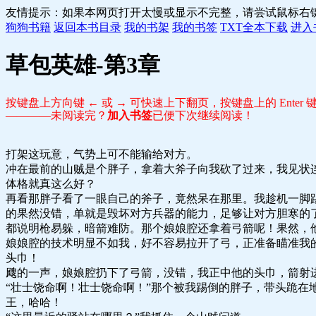
友情提示：如果本网页打开太慢或显示不完整，请尝试鼠标右
狗狗书籍
返回本书目录
我的书架
我的书签
TXT全本下载
进入
草包英雄-第3章
按键盘上方向键 ← 或 → 可快速上下翻页，按键盘上的 Ente
————未阅读完？
加入书签
已便下次继续阅读！
打架这玩意，气势上可不能输给对方。
冲在最前的山贼是个胖子，拿着大斧子向我砍了过来，我见状
体格就真这么好？
再看那胖子看了一眼自己的斧子，竟然呆在那里。我趁机一脚
的果然没错，单就是毁坏对方兵器的能力，足够让对方胆寒的
都说明枪易躲，暗箭难防。那个娘娘腔还拿着弓箭呢！果然，
娘娘腔的技术明显不如我，好不容易拉开了弓，正准备瞄准我
头巾！
飕的一声，娘娘腔扔下了弓箭，没错，我正中他的头巾，箭射
“壮士饶命啊！壮士饶命啊！”那个被我踢倒的胖子，带头跪
王，哈哈！