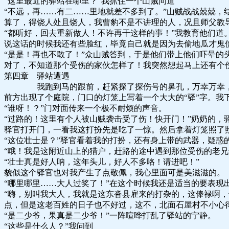
“这里最近的驿站在哪里？”我抓住一个山贼问道
“不远，再……有二……里地就差不多到了。”山贼战战兢兢，
算了，得饶人处且饶人，我曹豹不是不讲理的人，况且师父教
“都听好，回去重新做人！不许再干这样的事！”我教育他们道
说这话的时候我还有些脸红，毕竟自己就是因为去偷地瓜才鬼
“是是！再也不敢了！”众山贼答到，于是他们带上他们吓晕的
对了，不知道那个受伤的家伙怎样了！我突然想起马上还有个
第四章 驿站遭遇
我跑到马的跟前，赶紧探了探伤号的鼻孔，万幸万幸，他还
前方出现了个庭院，门口的灯笼上写着一个大大的“驿”字。我
“谁呀！？”门对面传来一个极不耐烦的声音。
“过路的！这里有个人被山贼袭击受了伤！快开门！”奶奶的，
驿官打开门，一看我这打扮先是吃了一惊。然后拿着灯笼照了
“这位壮士是？”驿官看着我的打扮，还有身上带的武器，疑惑
“哦！我是这附近山上的猎户，赶路的途中遇到那位受伤的老兄
“壮士真是好人呐，这年头儿，好人不多咯！请进吧！”
貌似这个驿官也对我产生了点敬佩，我心里面可是美滋滋的。
“哪里哪里……大人过奖了！”在这个时候我还是适当的要表现
“嗨，别叫我大人，我就是这东沓县雇来的打杂的，这俸禄啊，
点，但是这老百姓的日子也不好过，这不，北面石屋村不小心
“是二少爷，果真是二少爷！”一阵喧哗打乱了驿站的宁静。
“这些是什么人？”我问到