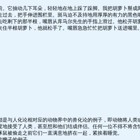
前。它抽动几下耳朵，轻轻地在地上跺了跺脚。我把胡萝卜掰成
走过去，把手伸进围栏里。斑马迫不及待地用厚厚的有力的黑色
去吃剩下的那半根，嘴唇从库马尔先生的手指上滑过。他松开胡
夹住半根胡萝卜，他就松手了。嘴唇急急忙忙把胡萝卜送进嘴里
都是与人化论相对应的动物界中的兽化论的例子，即动物将人类
度地接受了人类，甚至想和他们结成伴侣。任何一位不得不将含
豚鼠被偷走之前它们一直满意地挤在一起，紧挨着睡觉。
的狮子的例子。