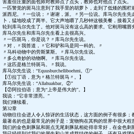
害羞但庄重的面包师对教师点了点头，教师也对他点了点头。
一匹警觉的斑马注意到了我手里的胡萝卜，走到了低矮的围栏
派西尼。〃一位说；〃谢谢，派。〃另一位说。库马尔先生先
卜，猛地咬成了两半。它大声地嚼了几秒钟这顿美餐，接着又
轮到库马尔先生了。他对斑马没有这么高的要求。它刚用嘴唇
库马尔先生和库马尔先生看上去很高兴。
〃一匹斑马，你是说？〃库马尔先生说。
〃对，〃我答道，〃它和驴和马是同一科的。〃
〃马科动物中的劳斯莱斯。〃库马尔先生说。
〃多么奇妙的动物啊。〃库马尔先生说。
〃这匹是格兰特斑马。〃我说。
库马尔先生说：“Equusburchelliboehmi。①”
【①拉丁语，意为〃格兰特斑马〃。】
库马尔先生说：“Allahuakbar。②”
【②阿拉伯语；意为“上帝是伟大的”。】
我说：“它非常漂亮。”
我们继续看。
第32章
动物往往会进人令人惊讶的生活状态，这方面的例子有很多；
最著名的也是最常见的例子是：宠物狗在其狗的世界中很大程
我们的金色刺豚鼠和斑点无尾刺豚鼠相处得非常好，在金色刺
我已经提到过我们的犀牛和山羊成群结伴的例子，还有马戏团