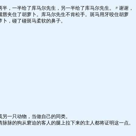
两半，一半给了库马尔先生，另一半给了库马尔先生。〃谢谢，
嘴唇夹住了胡萝卜。库马尔先生不肯松手。斑马用牙咬住胡萝
萝卜，碰了碰斑马柔软的鼻子。
。
或另一只动物，当做自己的同类。
情脉脉的狗从窘迫的客人的腿上拉下来的主人都将证明这一点。