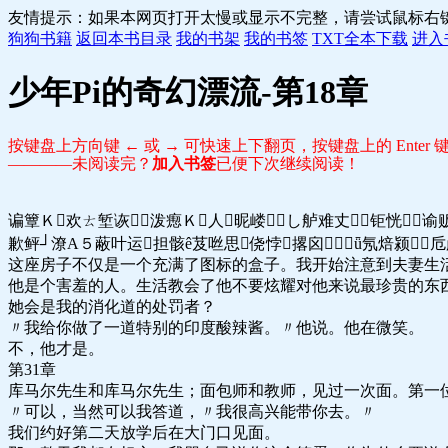
友情提示：如果本网页打开太慢或显示不完整，请尝试鼠标右
狗狗书籍
返回本书目录
我的书架
我的书签
TXT全本下载
进入
少年Pi的奇幻漂流-第18章
按键盘上方向键 ← 或 → 可快速上下翻页，按键盘上的 Ente
————未阅读完？
加入书签
已便下次继续阅读！
谝簟Ｋ欢ㄊ堑诙泼瘛Ｋ人昵嵝し舻难丈钜恍
歉鲆┘潦Α５蔽叶运担骸ê芨咝思侥悖撂囟ǖ氖焙颍
这座房子不仅是一个充满了图标的盒子。我开始注意到夫妻生
他是个害羞的人。生活教会了他不要炫耀对他来说最珍贵的东
她会是我的消化道的处罚者？
〃我给你做了一道特别的印度酸辣酱。〃他说。他在微笑。
不，他才是。
第31章
库马尔先生和库马尔先生；面包师和教师，见过一次面。第一
〃可以，当然可以我答道，〃我很高兴能带你去。〃
我们约好第二天放学后在大门口见面。