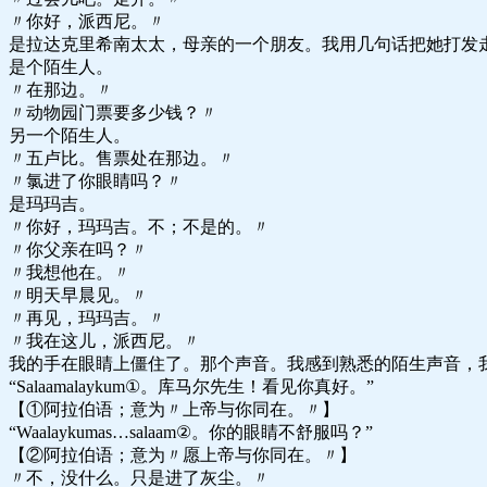
〃你好，派西尼。〃
是拉达克里希南太太，母亲的一个朋友。我用几句话把她打发
是个陌生人。
〃在那边。〃
〃动物园门票要多少钱？〃
另一个陌生人。
〃五卢比。售票处在那边。〃
〃氯进了你眼睛吗？〃
是玛玛吉。
〃你好，玛玛吉。不；不是的。〃
〃你父亲在吗？〃
〃我想他在。〃
〃明天早晨见。〃
〃再见，玛玛吉。〃
〃我在这儿，派西尼。〃
我的手在眼睛上僵住了。那个声音。我感到熟悉的陌生声音，
“Salaamalaykum①。库马尔先生！看见你真好。”
【①阿拉伯语；意为〃上帝与你同在。〃】
“Waalaykumas…salaam②。你的眼睛不舒服吗？”
【②阿拉伯语；意为〃愿上帝与你同在。〃】
〃不，没什么。只是进了灰尘。〃