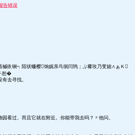
报告错误
脑谑笛槭依锎┑陌状蠊樱饷娓亲乓徊闫鸨；ぷ饔玫乃芰媳∧ぁＫ
チ恕�
没有去寻找。
物园看过。而且它就在附近。你能带我去吗？〃他问。