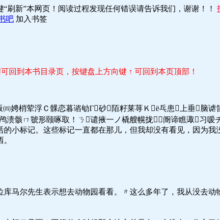
键“刷新”本网页！阅读过程发现任何错误请告诉我们，谢谢！！
书吧
加入书签
r 键可回到本书目录页，按键盘上方向键 ↑ 可回到本页顶部！
谕贩㈣娉梢荤浮Ｃ髁恋暮谘劬Γ砂陌籽莱荨Ｋё乓患上垂
卮鸬溃骸ㄇ虢形颐啄取！ㄋ谴掖一ノ橇艘幌拢阍谛瞧诹习嗳
活的小标记。这些标记一直都在那儿，但我却没有看见，因为我
西。
位库马尔先生表示想去动物园看看。〃这么多年了，我从没去动