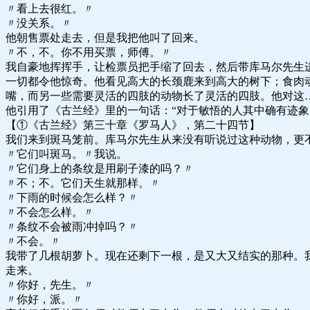
〃看上去很红。〃
〃没关系。〃
他朝售票处走去，但是我把他叫了回来。
〃不，不。你不用买票，师傅。〃
我自豪地挥挥手，让检票员把手缩了回去，然后带库马尔先生
一切都令他惊奇。他看见高大的长颈鹿来到高大的树下；食肉
嘴，而另一些需要灵活的四肢的动物长了灵活的四肢。他对这
他引用了《古兰经》里的一句话：“对于敏悟的人其中确有迹象
【①《古兰经》第三十章《罗马人》，第二十四节】
我们来到斑马笼前。库马尔先生从来没有听说过这种动物，更
〃它们叫斑马。〃我说。
〃它们身上的条纹是用刷子漆的吗？〃
〃不；不。它们天生就那样。〃
〃下雨的时候会怎么样？〃
〃不会怎么样。〃
〃条纹不会被雨冲掉吗？〃
〃不会。〃
我带了几根胡萝卜。现在还剩下一根，是又大又结实的那种。
走来。
〃你好，先生。〃
〃你好，派。〃