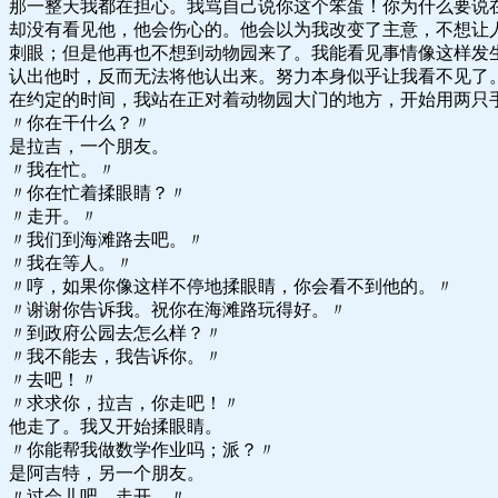
那一整天我都在担心。我骂自己说你这个笨蛋！你为什么要说
却没有看见他，他会伤心的。他会以为我改变了主意，不想让
刺眼；但是他再也不想到动物园来了。我能看见事情像这样发
认出他时，反而无法将他认出来。努力本身似乎让我看不见了
在约定的时间，我站在正对着动物园大门的地方，开始用两只
〃你在干什么？〃
是拉吉，一个朋友。
〃我在忙。〃
〃你在忙着揉眼睛？〃
〃走开。〃
〃我们到海滩路去吧。〃
〃我在等人。〃
〃哼，如果你像这样不停地揉眼睛，你会看不到他的。〃
〃谢谢你告诉我。祝你在海滩路玩得好。〃
〃到政府公园去怎么样？〃
〃我不能去，我告诉你。〃
〃去吧！〃
〃求求你，拉吉，你走吧！〃
他走了。我又开始揉眼睛。
〃你能帮我做数学作业吗；派？〃
是阿吉特，另一个朋友。
〃过会儿吧。走开。〃