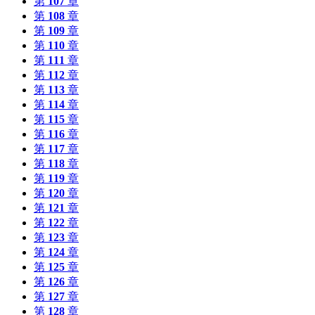
第
107
章
第
108
章
第
109
章
第
110
章
第
111
章
第
112
章
第
113
章
第
114
章
第
115
章
第
116
章
第
117
章
第
118
章
第
119
章
第
120
章
第
121
章
第
122
章
第
123
章
第
124
章
第
125
章
第
126
章
第
127
章
第
128
章