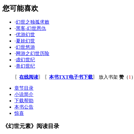
您可能喜欢
·
幻世之独孤求败
·
黑客-幻世恩仇
·
优游幻世
·
夏娃幻世
·
幻世悠游
·
网游之幻世历险
·
虚幻世纪
·
兽幻世纪
〖
在线阅读
〗 〖
本书TXT电子书下载
〗
放入书架
赞
（
1
章节目录
小说简介
下载帮助
本书公告
惊喜
《幻世元素》阅读目录