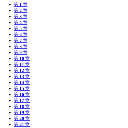
第
1
章
第
2
章
第
3
章
第
4
章
第
5
章
第
6
章
第
7
章
第
8
章
第
9
章
第
10
章
第
11
章
第
12
章
第
13
章
第
14
章
第
15
章
第
16
章
第
17
章
第
18
章
第
19
章
第
20
章
第
21
章