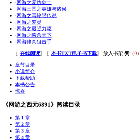
·
网游之复仇剑士
·
网游三国之英雄与诸侯
·
网游之写轮眼传说
·
网游之梦灵
·
网游之最强力驱
·
网游之瞬杀天下
·
网游修真狙击手
〖
在线阅读
〗 〖
本书TXT电子书下载
〗
放入书架
赞
（
0
章节目录
小说简介
下载帮助
本书公告
惊喜
《网游之西元6891》阅读目录
第
1
章
第
2
章
第
3
章
第
4
章