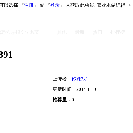
可以选择 『
注册
』 或 『
登录
』 来获取此功能! 喜欢本站记得-->
越
恐怖悬拟
文学名著
激情
其他
最新
热门
排行榜
91
上传者：
你妹找1
更新时间：2014-11-01
推荐量：0