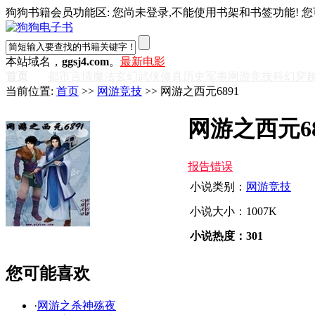
狗狗书籍会员功能区: 您尚未登录,不能使用书架和书签功能! 您
本站域名，
ggsj4.com
。
最新电影
首页
都市言情
魔法玄幻
武侠修真
历史军事
网游竞技
科幻穿
当前位置:
首页
>>
网游竞技
>> 网游之西元6891
网游之西元68
报告错误
小说类别：
网游竞技
小说大小：1007K
小说热度：301
您可能喜欢
·
网游之杀神殇夜